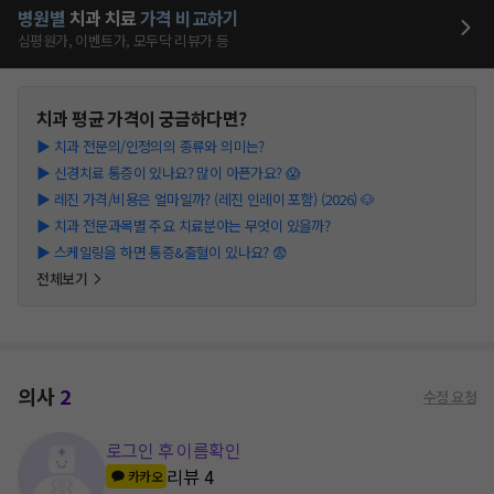
병원별
치과
치료
가격 비교하기
심평원가, 이벤트가, 모두닥 리뷰가 등
치과
평균 가격이 궁금하다면?
▶
치과 전문의/인정의의 종류와 의미는?
▶
신경치료 통증이 있나요? 많이 아픈가요? 😱
▶
레진 가격/비용은 얼마일까? (레진 인레이 포함) (2026) 🐶
▶
치과 전문과목별 주요 치료분야는 무엇이 있을까?
▶
스케일링을 하면 통증&출혈이 있나요? 😨
전체보기
의사
2
수정 요청
로그인 후 이름확인
리뷰
4
카카오