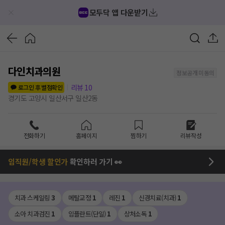
모두닥 앱 다운받기
다인치과의원
정보공개 미동의
리뷰
10
로그인 후 별점확인
경기도 고양시 일산서구 일산2동
전화하기
홈페이지
찜하기
리뷰작성
임직원/학생 할인가
확인하러 가기 👀
치과 스케일링
3
메탈교정
1
레진
1
신경치료(치과)
1
소아 치과검진
1
임플란트(단일)
1
상처소독
1