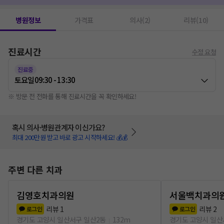
병원정보
가격표
의사(2)
리뷰(10)
진료시간
수정 요청
진료중
토요일
09:30 - 13:30
※ 방문 전 전화를 통해 진료시간을 꼭 확인하세요!
혹시 의사·병원관계자 이신가요?
최대 200만원 받고 바로 광고 시작하세요! 💰💰
주변 다른 치과
김영호치과의원
서울백치과의
리뷰
1
리뷰
2
로그인
로그인
경기도 고양시 일산서구 일산2동
132m
경기도 고양시 일산