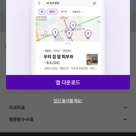
혹시 잘못된 병원정보가 있나요?
모두닥 팀에 알려주세요!
가격표
비급여/급여 진료란?
※
비급여 항목의 경우,
추가비용 등으로 실제 가격과 상이할 수 있으니, 정확
한 가격은 해당 의료기관에 직접 문의해주세요.
※
급여 항목의 경우,
건강보험심사평가원
에 고지되어 있는 급여 진료 기준 가
격입니다. (진료와 연관된 복합적인 비용이 추가되어, 병원마다 금액이 다르게
앱 다운로드
산정될 수 있는 점 참고 바랍니다.)
※ 이벤트가, 할인가는
VAT 포함
일단 둘러볼게요!
치과치료
제증명수수료