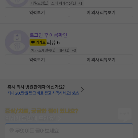
메탈교정
(
1
)
소아 치과검진
(
1
)
+
1
약력보기
이 의사 리뷰보기
로그인 후 이름확인
리뷰
6
카카오
치과 스케일링
(
2
)
레진
(
1
)
+
3
약력보기
이 의사 리뷰보기
혹시 의사·병원관계자 이신가요?
최대 200만원 받고 바로 광고 시작하세요! 💰💰
증상/치료, 궁금한 점이 있나요?
의사가 답변해 드려요!
💬 무엇이든 물어보세요