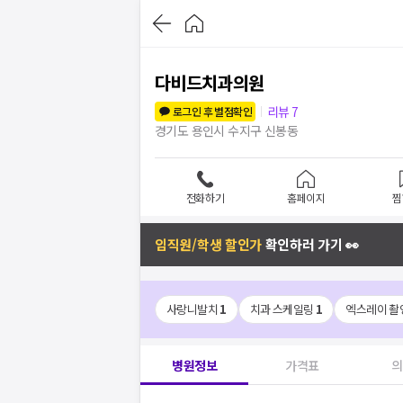
다비드치과의원
리뷰
7
로그인 후 별점확인
경기도 용인시 수지구 신봉동
전화하기
홈페이지
찜
임직원/학생 할인가
확인하러 가기 👀
사랑니발치
1
치과 스케일링
1
엑스레이 촬
병원정보
가격표
의