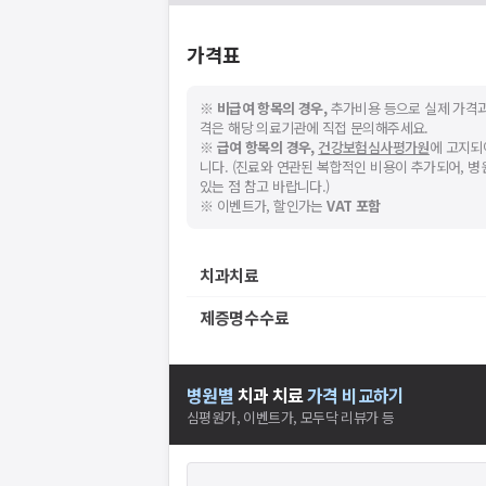
요청하신 작업을 처리하지 못했습
주세요
네트워크 또는 서버의 일시적인 오류로, 잠
가격표
지속적으로 문제가 발생할 경우 모두닥 채
※
비급여 항목의 경우,
추가비용 등으로 실제 가격과
격은 해당 의료기관에 직접 문의해주세요.
※
급여 항목의 경우,
건강보험심사평가원
에 고지되
니다. (진료와 연관된 복합적인 비용이 추가되어, 
있는 점 참고 바랍니다.)
※ 이벤트가, 할인가는
VAT 포함
스토어에서
니다.
치과치료
제증명수수료
병원별
치과
치료
가격 비교하기
심평원가, 이벤트가, 모두닥 리뷰가 등