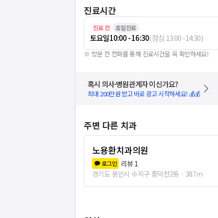
진료시간
진료 전
휴일진료
토요일
10:00 - 16:30
(
점심
13:00
-
14:30
)
※ 방문 전 전화를 통해 진료시간을 꼭 확인하세요!
혹시 의사·병원관계자 이신가요?
최대 200만원 받고 바로 광고 시작하세요! 💰💰
주변 다른 치과
노용환치과의원
리뷰
1
로그인
경기도 용인시 수지구 풍덕천2동
387m