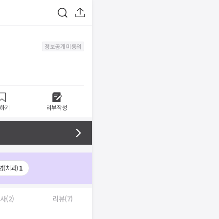
정보공개 미동의
하기
리뷰작성
영(치과)
1
사(2)
리뷰(7)