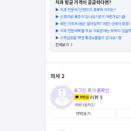
치과
평균 가격이 궁금하다면?
▶
치과 전문의/인정의의 종류와 의미는?
▶
신경치료 통증이 있나요? 많이 아픈가요? 😱
▶
레진 가격/비용은 얼마일까? (레진 인레이 포함) (2
▶
치과 전문과목별 주요 치료분야는 무엇이 있을까
▶
스케일링을 하면 통증&출혈이 있나요? 😨
전체보기
의사
2
로그인 후 이름확인
리뷰
5
카카오
사랑니발치
(
1
)
약력보기