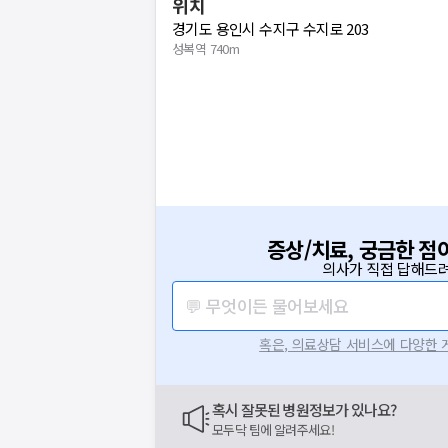
위치
경기도 용인시 수지구 수지로 203
성복역 740m
증상/치료, 궁금한 점
의사가 직접 답해드려
💬 무엇이든 물어보세요
보는
혹은, 의료상담 서비스에 다양한
닥
혹시 잘못된 병원정보가 있나요?
닥
이 앞장섭니다
모두닥 팀에 알려주세요!
라로