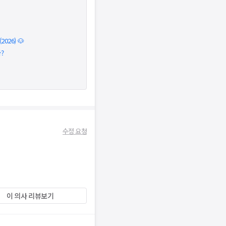
026) 🐶
?
수정 요청
이 의사 리뷰보기