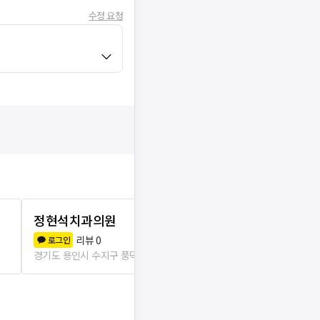
수정 요청
정현석치과의원
연세SK치과
리뷰
0
리뷰
2
로그인
로그인
경기도 용인시 수지구 풍덕천2동
422m
경기도 용인시 수