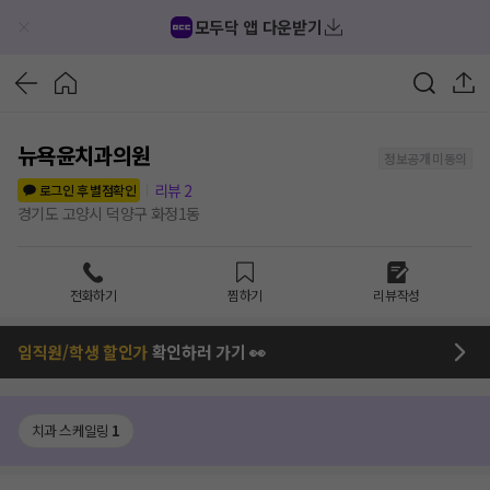
모두닥 앱 다운받기
뉴욕윤치과의원
정보공개 미동의
리뷰
2
로그인 후 별점확인
경기도 고양시 덕양구 화정1동
전화하기
찜하기
리뷰작성
임직원/학생 할인가
확인하러 가기 👀
치과 스케일링
1