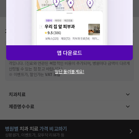
혹시 잘못된 병원정보가 있나요?
모두닥 팀에 알려주세요!
가격표
비급여/급여 진료란?
※
비급여 항목의 경우,
추가비용 등으로 실제 가격과 상이할 수 있으니, 정확
앱 다운로드
한 가격은 해당 의료기관에 직접 문의해주세요.
※
급여 항목의 경우,
건강보험심사평가원
에 고지되어 있는 급여 진료 기준 가
격입니다. (진료와 연관된 복합적인 비용이 추가되어, 병원마다 금액이 다르게
산정될 수 있는 점 참고 바랍니다.)
일단 둘러볼게요!
※ 이벤트가, 할인가는
VAT 포함
치과치료
제증명수수료
병원별
치과
치료
가격 비교하기
심평원가, 이벤트가, 모두닥 리뷰가 등