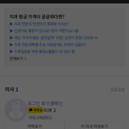
치과
평균 가격이 궁금하다면?
▶
치과 전문의/인정의의 종류와 의미는?
▶
신경치료 통증이 있나요? 많이 아픈가요? 😱
▶
레진 가격/비용은 얼마일까? (레진 인레이 포함) (2026) 🐶
▶
치과 전문과목별 주요 치료분야는 무엇이 있을까?
▶
스케일링을 하면 통증&출혈이 있나요? 😨
전체보기
의사
1
수정 요청
로그인 후 이름확인
리뷰
2
카카오
치과 스케일링
(
1
)
약력보기
이 의사 리뷰보기