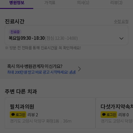
병원정보
가격표
의사(1)
리뷰(2)
진료시간
수정 요청
진료중
목요일
09:30 - 18:30
(
점심
12:30
-
14:00
)
※ 방문 전 전화를 통해 진료시간을 꼭 확인하세요!
혹시 의사·병원관계자 이신가요?
최대 200만원 받고 바로 광고 시작하세요! 💰💰
주변 다른 치과
필치과의원
다섯가지약속
리뷰
2
리뷰
0
로그인
로그인
경기도 고양시 덕양구 화정1동
36m
경기도 고양시 덕양