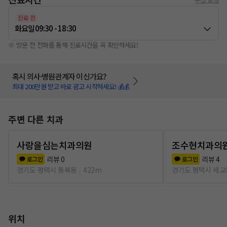
진료 전
화요일
09:30 - 18:30
※ 방문 전 전화를 통해 진료시간을 꼭 확인하세요!
혹시 의사·병원관계자 이신가요?
최대 200만원 받고 바로 광고 시작하세요! 💰💰
주변 다른 치과
사랑을심는치과의원
조수현치과의
리뷰
0
리뷰
4
로그인
로그인
경기도 평택시 통복동
422m
경기도 평택시 세교
위치