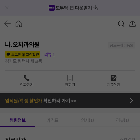
모두닥 앱 다운받기
나.오치과의원
정보공개 미동의
리뷰
1
로그인 후 별점확인
경기도 평택시 세교동
전화하기
찜하기
리뷰작성
임직원/학생 할인가
확인하러 가기 👀
병원정보
가격표
의사(1)
리뷰(1)
진료시간
수정 요청