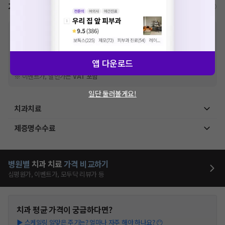
가격표
비급여/급여 진료란?
※
비급여 항목의 경우,
추가비용 등으로 실제 가격과 상이할 수 있으니, 정확
한 가격은 해당 의료기관에 직접 문의해주세요.
※
급여 항목의 경우,
건강보험심사평가원
에 고지되어 있는 급여 진료 기준 가
격입니다. (진료와 연관된 복합적인 비용이 추가되어, 병원마다 금액이 다르게
앱 다운로드
산정될 수 있는 점 참고 바랍니다.)
※ 이벤트가, 할인가는
VAT 포함
일단 둘러볼게요!
치과치료
제증명수수료
병원별
치과
치료
가격 비교하기
심평원가, 이벤트가, 모두닥 리뷰가 등
치과
평균 가격이 궁금하다면?
▶
스케일링 알맞은 주기는? 얼마나 자주 해야 하나요? 😶