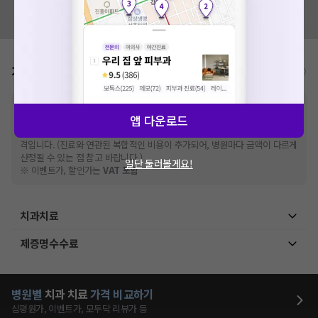
혹시 잘못된 병원정보가 있나요?
모두닥 팀에 알려주세요!
가격표
비급여/급여 진료란?
※
비급여 항목의 경우,
추가비용 등으로 실제 가격과 상이할 수 있으니, 정확
앱 다운로드
한 가격은 해당 의료기관에 직접 문의해주세요.
※
급여 항목의 경우,
건강보험심사평가원
에 고지되어 있는 급여 진료 기준 가
격입니다. (진료와 연관된 복합적인 비용이 추가되어, 병원마다 금액이 다르게
산정될 수 있는 점 참고 바랍니다.)
일단 둘러볼게요!
※ 이벤트가, 할인가는
VAT 포함
치과치료
제증명수수료
병원별
치과
치료
가격 비교하기
심평원가, 이벤트가, 모두닥 리뷰가 등