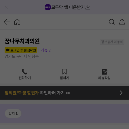
모두닥 앱 다운받기
꿈나무치과의원
정보공개 미동의
리뷰
2
로그인 후 별점확인
경기도 구리시 인창동
전화하기
찜하기
리뷰작성
임직원/학생 할인가
확인하러 가기 👀
발치
1