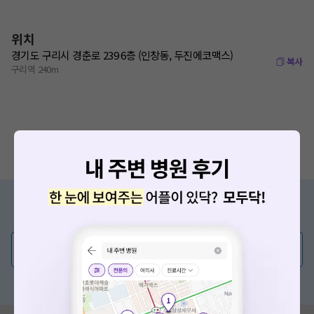
위치
경기도 구리시 경춘로 239 6층 (인창동, 두진에코맥스)
복사
구리역 240m
증상/치료, 궁금한 점이 있나요?
의사가 직접 답해드려요!
💬 무엇이든 물어보세요
혹은, 의료상담 서비스에 다양한 게시글 보러가기