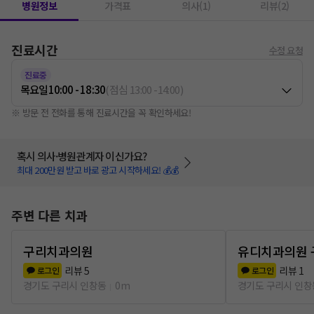
병원정보
가격표
의사(1)
리뷰(2)
진료시간
수정 요청
진료중
목요일
10:00 - 18:30
(
점심
13:00
-
14:00
)
※ 방문 전 전화를 통해 진료시간을 꼭 확인하세요!
혹시 의사·병원관계자 이신가요?
최대 200만원 받고 바로 광고 시작하세요! 💰💰
주변 다른 치과
구리치과의원
유디치과의원 
리뷰
5
리뷰
1
로그인
로그인
경기도 구리시 인창동
0m
경기도 구리시 인창