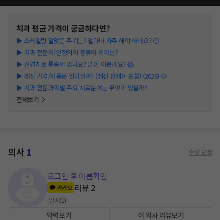
치과
평균 가격이 궁금하다면?
▶
스케일링 알맞은 주기는? 얼마나 자주 해야 하나요? 😶
▶
치과 전문의/인정의의 종류와 의미는?
▶
신경치료 통증이 있나요? 많이 아픈가요? 😱
▶
레진 가격/비용은 얼마일까? (레진 인레이 포함) (2026) 🐶
▶
치과 전문과목별 주요 치료분야는 무엇이 있을까?
전체보기
의사
1
수정 요청
로그인 후 이름확인
리뷰
2
카카오
발치
(
1
)
약력보기
이 의사 리뷰보기