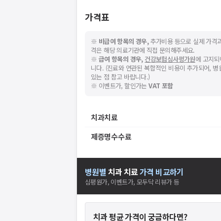
가격표
※
비급여 항목의 경우,
추가비용 등으로 실제 가격과
격은 해당 의료기관에 직접 문의해주세요.
※
급여 항목의 경우,
건강보험심사평가원
에 고지되
니다. (진료와 연관된 복합적인 비용이 추가되어, 
있는 점 참고 바랍니다.)
※ 이벤트가, 할인가는
VAT 포함
치과치료
제증명수수료
병원별
치과
치료
가격 비교하기
심평원가, 이벤트가, 모두닥 리뷰가 등
치과
평균 가격이 궁금하다면?