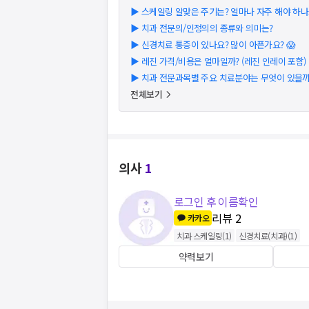
▶
스케일링 알맞은 주기는? 얼마나 자주 해야 하나요
▶
치과 전문의/인정의의 종류와 의미는?
▶
신경치료 통증이 있나요? 많이 아픈가요? 😱
▶
레진 가격/비용은 얼마일까? (레진 인레이 포함) (2
▶
치과 전문과목별 주요 치료분야는 무엇이 있을까
전체보기
의사
1
로그인 후 이름확인
리뷰
2
카카오
치과 스케일링
(
1
)
신경치료(치과)
(
1
)
약력보기