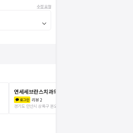
수정 요청
연세세브란스치과의원
아름다운치
리뷰
2
리뷰
1
로그인
로그인
경기도 안산시 상록구 본오1동
310m
경기도 안산시 상