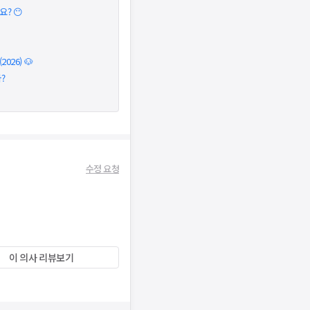
? 😶
026) 🐶
?
수정 요청
이 의사 리뷰보기