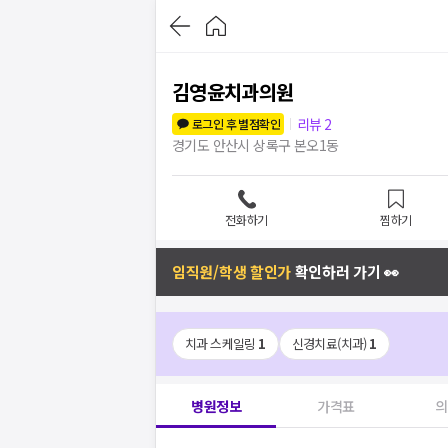
김영윤치과의원
리뷰
2
로그인 후 별점확인
경기도 안산시 상록구 본오1동
전화하기
찜하기
임직원/학생 할인가
확인하러 가기 👀
치과 스케일링
1
신경치료(치과)
1
병원정보
가격표
의