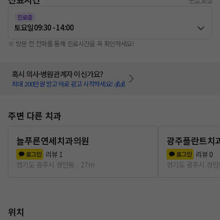
진료중
토요일
09:30 - 14:00
※ 방문 전 전화를 통해 진료시간을 꼭 확인하세요!
혹시 의사·병원관계자 이신가요?
최대 200만원 받고 바로 광고 시작하세요! 💰💰
주변 다른 치과
늘푸른연세치과의원
광주플란트치
리뷰
1
리뷰
0
로그인
로그인
경기도 광주시 경안동
27m
경기도 광주시 경안
위치