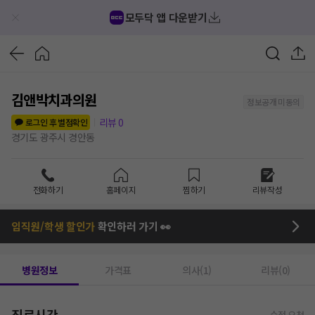
모두닥 앱 다운받기
김앤박치과의원
정보공개 미동의
리뷰
0
로그인 후 별점확인
경기도 광주시 경안동
전화하기
홈페이지
찜하기
리뷰작성
임직원/학생 할인가
확인하러 가기 👀
병원정보
가격표
의사(1)
리뷰(0)
진료시간
수정 요청