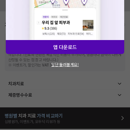
모두닥 팀에 알려주세요!
가격표
비급여/급여 진료란?
※
비급여 항목의 경우,
추가비용 등으로 실제 가격과 상이할 수 있으니, 정확
한 가격은 해당 의료기관에 직접 문의해주세요.
앱 다운로드
※
급여 항목의 경우,
건강보험심사평가원
에 고지되어 있는 급여 진료 기준 가
격입니다. (진료와 연관된 복합적인 비용이 추가되어, 병원마다 금액이 다르게
산정될 수 있는 점 참고 바랍니다.)
일단 둘러볼게요!
※ 이벤트가, 할인가는
VAT 포함
치과치료
제증명수수료
병원별
치과
치료
가격 비교하기
심평원가, 이벤트가, 모두닥 리뷰가 등