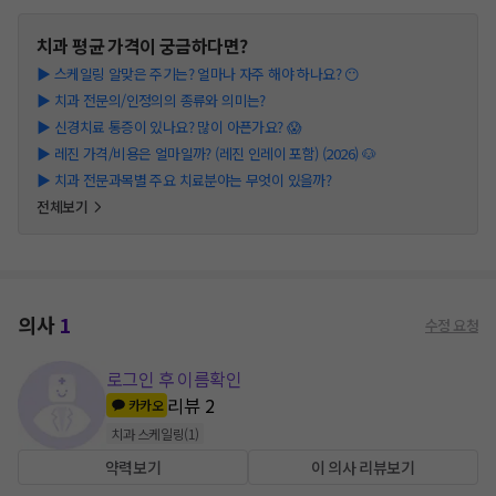
치과
평균 가격이 궁금하다면?
▶
스케일링 알맞은 주기는? 얼마나 자주 해야 하나요? 😶
▶
치과 전문의/인정의의 종류와 의미는?
▶
신경치료 통증이 있나요? 많이 아픈가요? 😱
▶
레진 가격/비용은 얼마일까? (레진 인레이 포함) (2026) 🐶
▶
치과 전문과목별 주요 치료분야는 무엇이 있을까?
전체보기
의사
1
수정 요청
로그인 후 이름확인
리뷰
2
카카오
치과 스케일링
(
1
)
약력보기
이 의사 리뷰보기