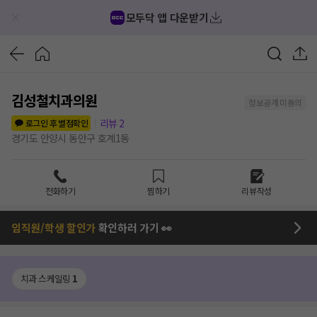
모두닥 앱 다운받기
김성철치과의원
정보공개 미동의
리뷰
2
로그인 후 별점확인
경기도 안양시 동안구 호계1동
전화하기
찜하기
리뷰작성
임직원/학생 할인가
확인하러 가기 👀
치과 스케일링
1