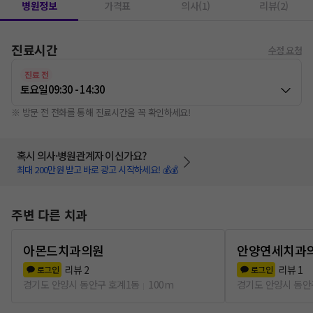
병원정보
가격표
의사(1)
리뷰(2)
진료시간
수정 요청
진료 전
토요일
09:30 - 14:30
※ 방문 전 전화를 통해 진료시간을 꼭 확인하세요!
혹시 의사·병원관계자 이신가요?
최대 200만원 받고 바로 광고 시작하세요! 💰💰
주변 다른 치과
아몬드치과의원
안양연세치과
리뷰
2
리뷰
1
로그인
로그인
경기도 안양시 동안구 호계1동
100m
경기도 안양시 동안