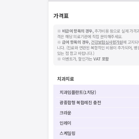
가격표
※
비급여 항목의 경우,
추가비용 등으로 실제 가격과
격은 해당 의료기관에 직접 문의해주세요.
※
급여 항목의 경우,
건강보험심사평가원
에 고지되
니다. (진료와 연관된 복합적인 비용이 추가되어, 
있는 점 참고 바랍니다.)
※ 이벤트가, 할인가는
VAT 포함
치과치료
치과임플란트(1치당)
광중합형 복합레진 충전
크라운
인레이
스케일링