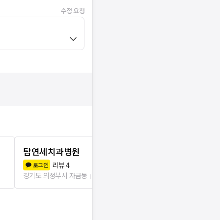
수정 요청
탑연세치과병원
플러스치과
리뷰
4
리뷰
5
로그인
로그인
경기도 의정부시 자금동
596m
경기도 의정부시