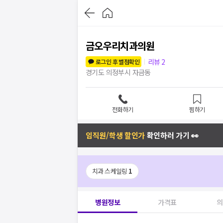
금오우리치과의원
리뷰
2
로그인 후 별점확인
경기도 의정부시 자금동
전화하기
찜하기
임직원/학생 할인가
확인하러 가기 👀
치과 스케일링
1
병원정보
가격표
의