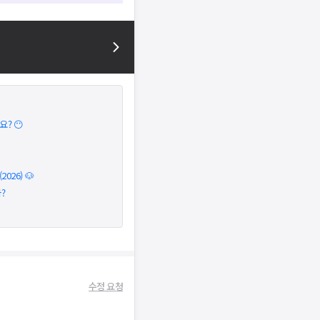
? 😶
026) 🐶
?
수정 요청