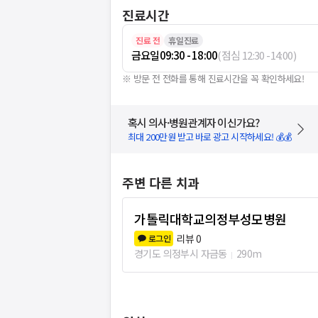
진료시간
진료 전
휴일진료
금요일
09:30 - 18:00
(
점심
12:30
-
14:00
)
※ 방문 전 전화를 통해 진료시간을 꼭 확인하세요!
혹시 의사·병원관계자 이신가요?
최대 200만원 받고 바로 광고 시작하세요! 💰💰
주변 다른 치과
가톨릭대학교의정부성모병원
리뷰
0
로그인
경기도 의정부시 자금동
290m