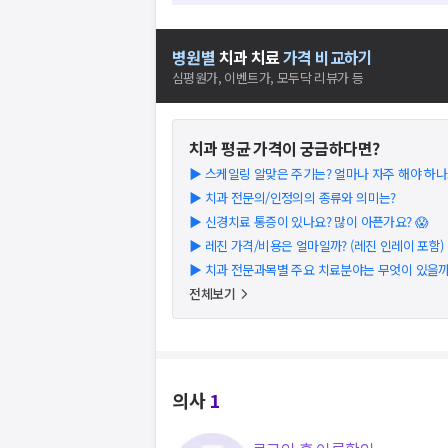
병원별
치과
치료
가격 비교하기
심평원가, 이벤트가, 모두닥 리뷰가 등
치과
평균 가격이 궁금하다면?
▶
스케일링 알맞은 주기는? 얼마나 자주 해야 하나요
▶
치과 전문의/인정의의 종류와 의미는?
▶
신경치료 통증이 있나요? 많이 아픈가요? 😱
▶
레진 가격/비용은 얼마일까? (레진 인레이 포함) (2
▶
치과 전문과목별 주요 치료분야는 무엇이 있을까
전체보기
의사
1