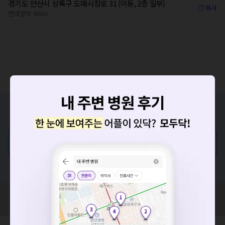
경기도 안산시 상록구 도매시장로 31 (이동, 2층 일부)
복사
한대앞역 460m
증상/치료, 궁금한 점이 있나요?
의사가 직접 답해드려요!
💬 무엇이든 물어보세요
혹은, 의료상담 서비스에 다양한 게시글 보러가기
요청하신 작업을 처리하지 못했습니다.
네트워크 또는 서버의 일시적인 오류로, 잠시 후 다시 시도해주
혹시 잘못된 병원정보가 있나요?
세요. 지속적으로 문제가 발생할 경우 모두닥 채널톡으로 문의
모두닥 팀에 알려주세요!
해주세요.