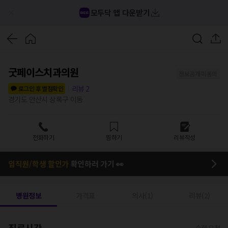
모두닥 앱 다운받기
굿페이스치과의원
정보공개 미동의
리뷰
2
로그인 후 별점확인
경기도 안산시 상록구 이동
전화하기
찜하기
리뷰작성
임직원/학생 할인가
확인하러 가기 👀
병원정보
가격표
의사(1)
리뷰(2)
진료시간
수정 요청