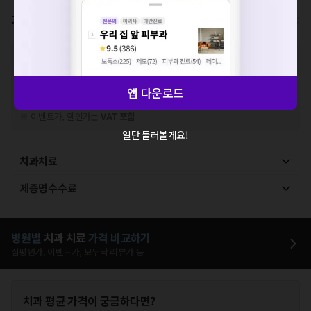
확인
가격표
비급여/급여 진료란?
※
비급여 항목의 경우,
추가비용 등으로 실제 가격과 상이할 수 있으니, 정확
한 가격은 해당 의료기관에 직접 문의해주세요.
※
급여 항목의 경우,
건강보험심사평가원
에 고지되어 있는 급여 진료 기준 가
앱 다운로드
격입니다. (진료와 연관된 복합적인 비용이 추가되어, 병원마다 금액이 다르게
산정될 수 있는 점 참고 바랍니다.)
※ 이벤트가, 할인가는
VAT 포함
일단 둘러볼게요!
치과치료
제증명수수료
병원별
치과
치료
가격 비교하기
심평원가, 이벤트가, 모두닥 리뷰가 등
치과
평균 가격이 궁금하다면?