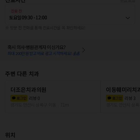
진료 전
토요일
09:30 - 12:00
※ 방문 전 전화를 통해 진료시간을 꼭 확인하세요!
혹시 의사·병원관계자 이신가요?
최대 200만원 받고 바로 광고 시작하세요! 💰💰
주변 다른 치과
더조은치과의원
이동훼미리치
리뷰
0
리뷰
3
로그인
로그인
경기도 안산시 상록구 이동
71m
경기도 안산시 상록
위치