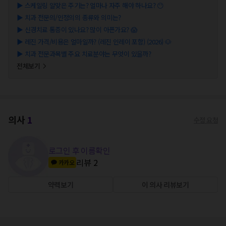
▶
스케일링 알맞은 주기는? 얼마나 자주 해야 하나요? 😶
▶
치과 전문의/인정의의 종류와 의미는?
▶
신경치료 통증이 있나요? 많이 아픈가요? 😱
▶
레진 가격/비용은 얼마일까? (레진 인레이 포함) (2026) 🐶
▶
치과 전문과목별 주요 치료분야는 무엇이 있을까?
전체보기
의사
1
수정 요청
로그인 후 이름확인
리뷰
2
카카오
약력보기
이 의사 리뷰보기