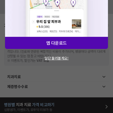
혹시 잘못된 병원정보가 있나요?
모두닥 팀에 알려주세요!
가격표
비급여/급여 진료란?
※
비급여 항목의 경우,
추가비용 등으로 실제 가격과 상이할 수 있으니, 정확
앱 다운로드
한 가격은 해당 의료기관에 직접 문의해주세요.
※
급여 항목의 경우,
건강보험심사평가원
에 고지되어 있는 급여 진료 기준 가
격입니다. (진료와 연관된 복합적인 비용이 추가되어, 병원마다 금액이 다르게
산정될 수 있는 점 참고 바랍니다.)
일단 둘러볼게요!
※ 이벤트가, 할인가는
VAT 포함
치과치료
제증명수수료
병원별
치과
치료
가격 비교하기
심평원가, 이벤트가, 모두닥 리뷰가 등