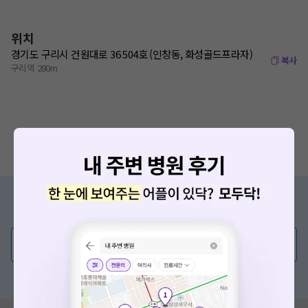
위치
경기도 구리시 건원대로 36 504호 (인창동, 화성골드프라자)
복사
구리역 280m
증상/치료, 궁금한 점이 있나요?
의사가 직접 답해드려요!
💬 무엇이든 물어보세요
혹은, 의료상담 서비스에 다양한 게시글 보러가기