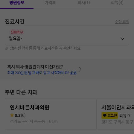
병원정보
가격표
의사(1)
리뷰(4)
진료시간
수정 요청
진료휴무
일요일
-
※ 방문 전 전화를 통해 진료시간을 꼭 확인하세요!
혹시 의사·병원관계자 이신가요?
최대 200만원 받고 바로 광고 시작하세요! 💰💰
주변 다른 치과
연세바른치과의원
서울이안치과
8.3
(
6
)
리뷰
0
로그인
경기도 구리시 동구동
61m
경기도 구리시 동구