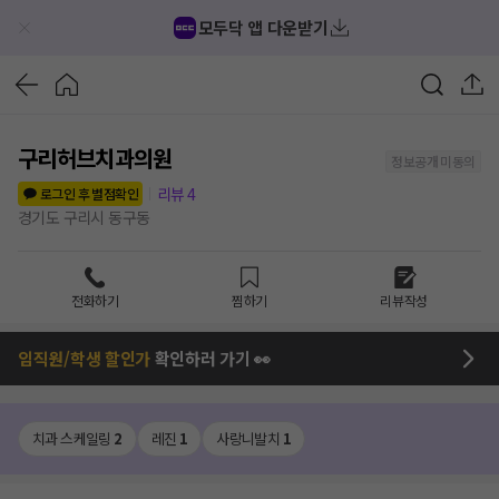
모두닥 앱 다운받기
구리허브치과의원
정보공개 미동의
리뷰
4
로그인 후 별점확인
경기도 구리시 동구동
전화하기
찜하기
리뷰작성
임직원/학생 할인가
확인하러 가기 👀
치과 스케일링
2
레진
1
사랑니발치
1