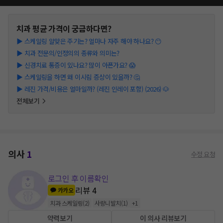
치과
평균 가격이 궁금하다면?
▶
스케일링 알맞은 주기는? 얼마나 자주 해야 하나요? 😶
▶
치과 전문의/인정의의 종류와 의미는?
▶
신경치료 통증이 있나요? 많이 아픈가요? 😱
▶
스케일링을 하면 왜 이시림 증상이 있을까? 🤔
▶
레진 가격/비용은 얼마일까? (레진 인레이 포함) (2026) 🐶
전체보기
의사
1
수정 요청
로그인 후 이름확인
리뷰
4
카카오
치과 스케일링
(
2
)
사랑니발치
(
1
)
+
1
약력보기
이 의사 리뷰보기