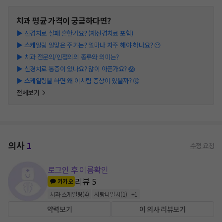
치과
평균 가격이 궁금하다면?
▶
신경치료 실패 흔한가요? (재신경치료 포함)
▶
스케일링 알맞은 주기는? 얼마나 자주 해야 하나요? 😶
▶
치과 전문의/인정의의 종류와 의미는?
▶
신경치료 통증이 있나요? 많이 아픈가요? 😱
▶
스케일링을 하면 왜 이시림 증상이 있을까? 🤔
전체보기
의사
1
수정 요청
로그인 후 이름확인
리뷰
5
카카오
치과 스케일링
(
4
)
사랑니발치
(
1
)
+
1
약력보기
이 의사 리뷰보기