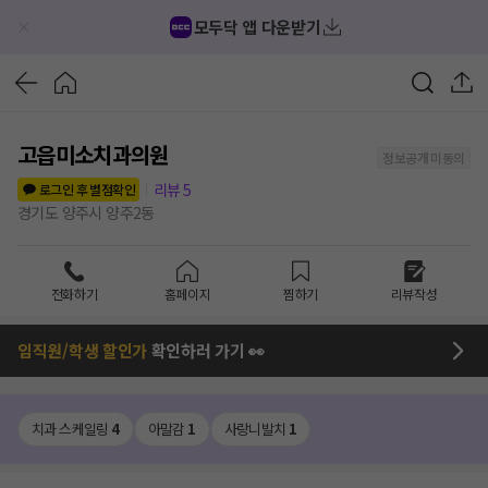
모두닥 앱 다운받기
고읍미소치과의원
정보공개 미동의
리뷰
5
로그인 후 별점확인
경기도 양주시 양주2동
전화하기
홈페이지
찜하기
리뷰작성
임직원/학생 할인가
확인하러 가기 👀
치과 스케일링
4
아말감
1
사랑니발치
1