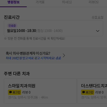
병원정보
가격표
의사(1)
리뷰(5)
진료시간
수정 요청
진료중
월요일
10:00 - 18:30
(
점심
13:00
-
14:00
)
※ 방문 전 전화를 통해 진료시간을 꼭 확인하세요!
혹시 의사·병원관계자 이신가요?
최대 200만원 받고 바로 광고 시작하세요! 💰💰
주변 다른 치과
스마일치과의원
더스탠다드치
리뷰
0
리뷰
0
로그인
로그인
경기도 양주시 양주2동
44m
경기도 양주시 양주