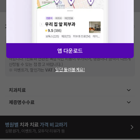
모두닥 팀에 알려주세요!
가격표
비급여/급여 진료란?
※
비급여 항목의 경우,
추가비용 등으로 실제 가격과 상이할 수 있으니, 정확
한 가격은 해당 의료기관에 직접 문의해주세요.
앱 다운로드
※
급여 항목의 경우,
건강보험심사평가원
에 고지되어 있는 급여 진료 기준 가
격입니다. (진료와 연관된 복합적인 비용이 추가되어, 병원마다 금액이 다르게
산정될 수 있는 점 참고 바랍니다.)
일단 둘러볼게요!
※ 이벤트가, 할인가는
VAT 포함
치과치료
제증명수수료
병원별
치과
치료
가격 비교하기
심평원가, 이벤트가, 모두닥 리뷰가 등