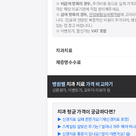
※
비급여 항목의 경우,
추가비용 등으로 실제 가격과
격은 해당 의료기관에 직접 문의해주세요.
※
급여 항목의 경우,
건강보험심사평가원
에 고지되
니다. (진료와 연관된 복합적인 비용이 추가되어, 
있는 점 참고 바랍니다.)
스토어에서
※ 이벤트가, 할인가는
VAT 포함
니다.
치과치료
제증명수수료
병원별
치과
치료
가격 비교하기
심평원가, 이벤트가, 모두닥 리뷰가 등
치과
평균 가격이 궁금하다면?
▶
신경치료 실패 흔한가요? (재신경치료 포함)
▶
스케일링 알맞은 주기는? 얼마나 자주 해야 하나요
▶
신경치료 통증이 있나요? 많이 아픈가요? 😱