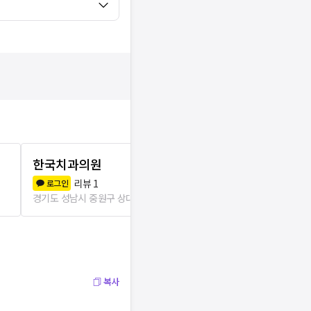
한국치과의원
제일치과의
리뷰
1
리뷰
0
로그인
로그인
경기도 성남시 중원구 상대원3동
268m
경기도 성남시 중
복사