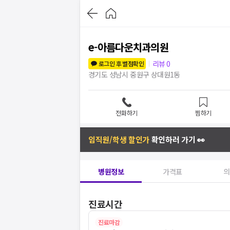
e-아름다운치과의원
리뷰
0
로그인 후 별점확인
경기도 성남시 중원구 상대원1동
전화하기
찜하기
임직원/학생 할인가
확인하러 가기 👀
병원정보
가격표
의
진료시간
진료마감