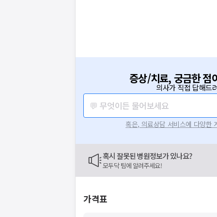
증상/치료, 궁금한 점
의사가 직접 답해드려
보는
💬 무엇이든 물어보세요
닥
혹은, 의료상담 서비스에 다양한
닥
이 앞장섭니다
혹시 잘못된 병원정보가 있나요?
라로
요청하신 작업을 처리하지 못했습
모두닥 팀에 알려주세요!
주세요
네트워크 또는 서버의 일시적인 오류로, 잠
지속적으로 문제가 발생할 경우 모두닥 채
가격표