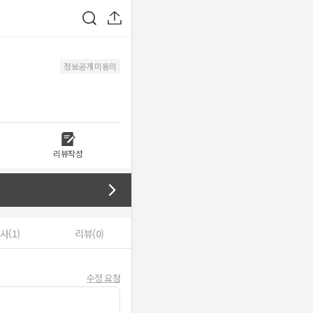
정보공개 미동의
리뷰작성
사(1)
리뷰(0)
수정 요청