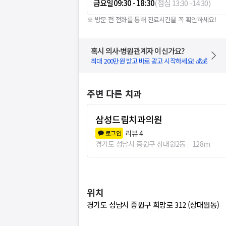
금요일
09:30 - 18:30
(
점심
13:30
-
14:30
)
※ 방문 전 전화를 통해 진료시간을 꼭 확인하세요!
혹시 의사·병원관계자 이신가요?
최대 200만원 받고 바로 광고 시작하세요! 💰💰
주변 다른 치과
삼성드림치과의원
리뷰
4
로그인
경기도 성남시 중원구 상대원2동
128m
위치
경기도 성남시 중원구 희망로 312 (상대원동)