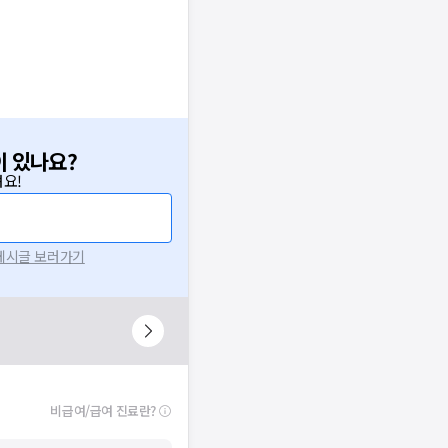
이 있나요?
요!
 게시글 보러가기
니다.
시 후 다시 시도해주세요.
널톡으로 문의해주세요.
확인
비급여/급여 진료란?