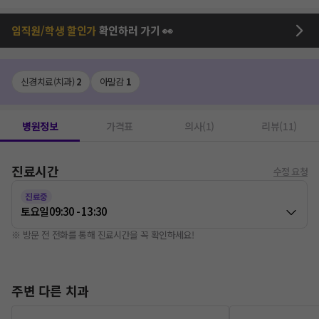
임직원/학생 할인가
확인하러 가기 👀
신경치료(치과)
2
아말감
1
병원정보
가격표
의사(1)
리뷰(11)
진료시간
수정 요청
진료중
토요일
09:30 - 13:30
※ 방문 전 전화를 통해 진료시간을 꼭 확인하세요!
주변 다른 치과