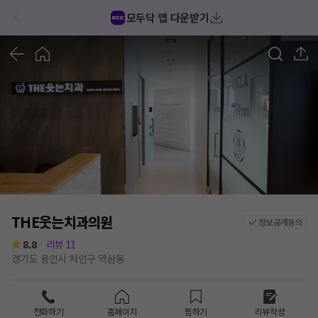
모두닥 앱 다운받기
1
/
4
THE웃는치과의원
정보공개동의
8.8
리뷰
11
경기도 용인시 처인구 역삼동
전화하기
홈페이지
찜하기
리뷰작성