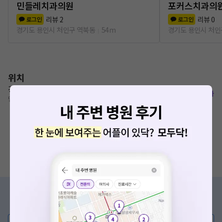
민들레치과의원
포커스치과의
리뷰
2
리뷰
0
로그인
로그인
경기도 용인시 처인구 역북동
54m
경기도 용인시 처인
위치
경기도 용인시 처인구 명지로40번길 4 (역북동)
복사
명지대역 620m
증상/치료, 궁금한 점이 있나요?
의사가 직접 답해드려요!