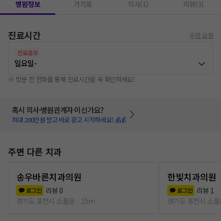
병원정보
가격표
의사(1)
리뷰(3)
진료시간
수정 요청
진료휴무
일요일
-
※ 방문 전 전화를 통해 진료시간을 꼭 확인하세요!
혹시 의사·병원관계자 이신가요?
최대 200만원 받고 바로 광고 시작하세요! 💰💰
주변 다른 치과
송우바른치과의원
한빛치과의원
리뷰
0
리뷰
1
로그인
로그인
경기도 포천시 소흘읍
15m
경기도 포천시 소흘