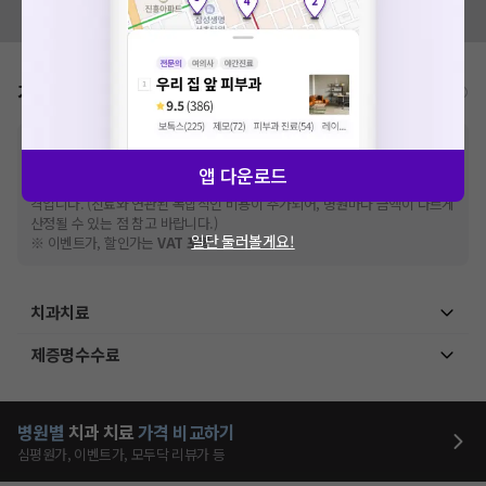
모두닥 팀에 알려주세요!
가격표
비급여/급여 진료란?
※
비급여 항목의 경우,
추가비용 등으로 실제 가격과 상이할 수 있으니, 정확
한 가격은 해당 의료기관에 직접 문의해주세요.
앱 다운로드
※
급여 항목의 경우,
건강보험심사평가원
에 고지되어 있는 급여 진료 기준 가
격입니다. (진료와 연관된 복합적인 비용이 추가되어, 병원마다 금액이 다르게
산정될 수 있는 점 참고 바랍니다.)
일단 둘러볼게요!
※ 이벤트가, 할인가는
VAT 포함
치과치료
제증명수수료
병원별
치과
치료
가격 비교하기
심평원가, 이벤트가, 모두닥 리뷰가 등