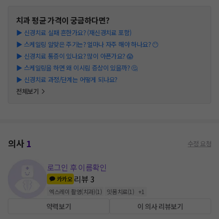
치과
평균 가격이 궁금하다면?
▶
신경치료 실패 흔한가요? (재신경치료 포함)
▶
스케일링 알맞은 주기는? 얼마나 자주 해야 하나요? 😶
▶
신경치료 통증이 있나요? 많이 아픈가요? 😱
▶
스케일링을 하면 왜 이시림 증상이 있을까? 🤔
▶
신경치료 과정/단계는 어떻게 되나요?
전체보기
의사
1
수정 요청
로그인 후 이름확인
리뷰
3
카카오
엑스레이 촬영(치과)
(
1
)
잇몸치료
(
1
)
+
1
약력보기
이 의사 리뷰보기