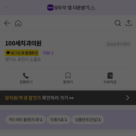
모두닥 앱 다운받기
100세치과의원
정보공개 미동의
리뷰
3
로그인 후 별점확인
경기도 포천시 소흘읍
전화하기
찜하기
리뷰작성
임직원/학생 할인가
확인하러 가기 👀
엑스레이 촬영(치과)
1
잇몸치료
1
임플란트(단일)
1