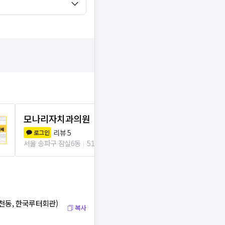
모나리자치과의원
서울스위트
리뷰
5
리뷰
5
로그인
로그인
서울 송파구 잠실6동
51m
서울 송파구 잠실
신천동, 한국루터회관)
복사