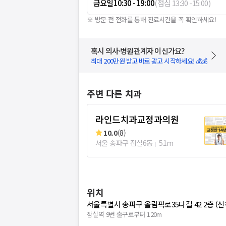
금요일
10:30 - 19:00
(
점심
13:30
-
15:00
)
※ 방문 전 전화를 통해 진료시간을 꼭 확인하세요!
혹시 의사·병원관계자 이신가요?
최대 200만원 받고 바로 광고 시작하세요! 💰💰
주변 다른 치과
라인드치과교정과의원
10.0
(
8
)
서울 송파구 잠실6동
51m
위치
서울특별시 송파구 올림픽로35다길 42 2층 (
잠실역 9번 출구로부터 120m