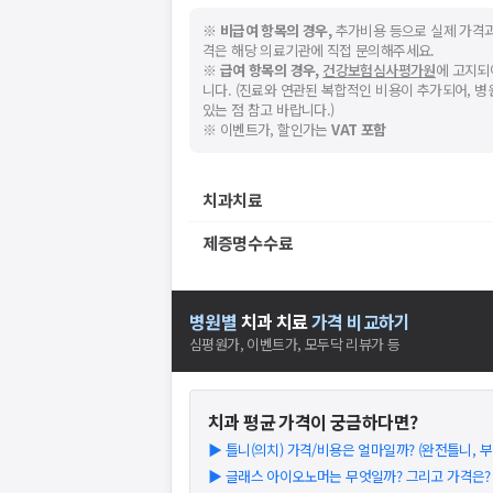
※
비급여 항목의 경우,
추가비용 등으로 실제 가격과
격은 해당 의료기관에 직접 문의해주세요.
※
급여 항목의 경우,
건강보험심사평가원
에 고지되
니다. (진료와 연관된 복합적인 비용이 추가되어, 
있는 점 참고 바랍니다.)
※ 이벤트가, 할인가는
VAT 포함
치과치료
제증명수수료
병원별
치과
치료
가격 비교하기
심평원가, 이벤트가, 모두닥 리뷰가 등
치과
평균 가격이 궁금하다면?
▶
틀니(의치) 가격/비용은 얼마일까? (완전틀니, 부분
▶
글래스 아이오노머는 무엇일까? 그리고 가격은? (2