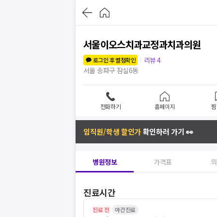
서울이오스치과교정과치과의원
리뷰
4
로그인 후 별점확인
서울 송파구 잠실6동
전화하기
홈페이지
찜
임직원/학생 할인가
확인하러 가기 👀
병원정보
가격표
의
진료시간
진료 전
야간진료