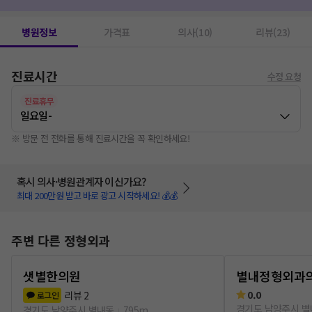
진료확인서(통원확인서)
1
위내시경
1
신경성형술(PEN)
1
풍선확장술
1
건강검진
1
MRI
1
병원정보
가격표
의사(10)
리뷰(23)
진료시간
수정 요청
진료휴무
일요일
-
※ 방문 전 전화를 통해 진료시간을 꼭 확인하세요!
혹시 의사·병원관계자 이신가요?
최대 200만원 받고 바로 광고 시작하세요! 💰💰
주변 다른 정형외과
샛별한의원
별내정형외과
0.0
리뷰
2
로그인
경기도 남양주시 
경기도 남양주시 별내동
795m