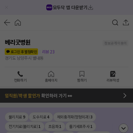
모두닥 앱 다운받기
베리굿병원
정보공개 미동의
리뷰
23
로그인 후 별점확인
경기도 남양주시 별내동
전화하기
홈페이지
찜하기
리뷰작성
임직원/학생 할인가
확인하러 가기 👀
물리치료
9
도수치료
4
체외충격파(정형외과)
3
전기치료(물리치료)
1
초음파
1
줄기세포주사
1