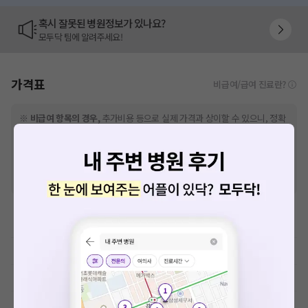
혹시 잘못된 병원정보가 있나요?
모두닥 팀에 알려주세요!
가격표
비급여/급여 진료란?
※
비급여 항목의 경우,
추가비용 등으로 실제 가격과 상이할 수 있으니, 정확
한 가격은 해당 의료기관에 직접 문의해주세요.
※
급여 항목의 경우,
건강보험심사평가원
에 고지되어 있는 급여 진료 기준 가
격입니다. (진료와 연관된 복합적인 비용이 추가되어, 병원마다 금액이 다르게
산정될 수 있는 점 참고 바랍니다.)
※ 이벤트가, 할인가는
VAT 포함
이학요법료
예방접종료
MRI-기본검사
MRI-특수검사