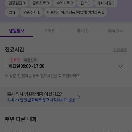
건강검진
3
물리치료
3
수액치료
2
깁스
1
위내시경
1
CT
1
염증주사
1
디프테리아/파상풍/백일해 예방접종
1
병원정보
가격표
의사(1)
리뷰(24)
진료시간
수정 요청
진료 전
휴일진료
화요일
09:00 - 17:30
※ 방문 전 전화를 통해 진료시간을 꼭 확인하세요!
혹시 의사·병원관계자 이신가요?
최대 200만원 받고 바로 광고 시작하세요! 💰💰
주변 다른 내과