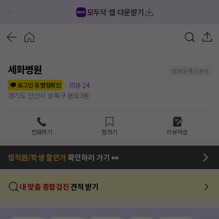
모두닥 앱 다운받기
세화병원
정보공개 미동의
리뷰
24
로그인 후 별점확인
경기도 안산시 상록구 본오3동
전화하기
찜하기
리뷰작성
임직원/학생 할인가
확인하러 가기 👀
내 맞춤 종합검진
견적 받기