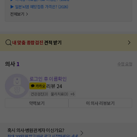
▶
일본뇌염 예방접종 가격은? (2026)
전체보기
내 맞춤 종합검진
견적 받기
의사
1
수정 요청
로그인 후 이름확인
리뷰
24
카카오
건강검진
(
3
)
물리치료
(
3
)
+
6
약력보기
이 의사 리뷰보기
혹시 의사·병원관계자 이신가요?
최대 200만원 받고 바로 광고 시작하세요! 💰💰