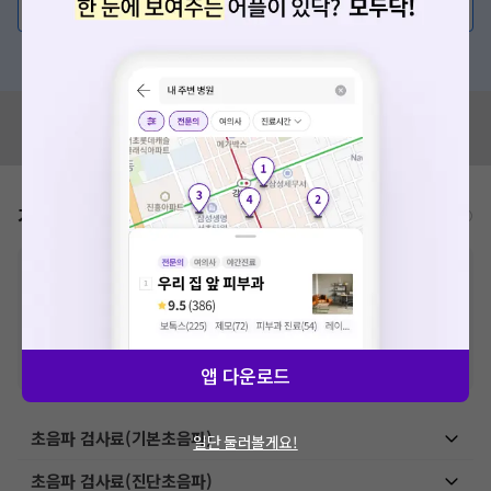
💬 무엇이든 물어보세요
혹은, 의료상담 서비스에 다양한 게시글 보러가기
혹시 잘못된 병원정보가 있나요?
모두닥 팀에 알려주세요!
가격표
비급여/급여 진료란?
※
비급여 항목의 경우,
추가비용 등으로 실제 가격과 상이할 수 있으니, 정확
한 가격은 해당 의료기관에 직접 문의해주세요.
※
급여 항목의 경우,
건강보험심사평가원
에 고지되어 있는 급여 진료 기준 가
격입니다. (진료와 연관된 복합적인 비용이 추가되어, 병원마다 금액이 다르게
산정될 수 있는 점 참고 바랍니다.)
※ 이벤트가, 할인가는
VAT 포함
앱 다운로드
초음파 검사료(기본초음파)
일단 둘러볼게요!
초음파 검사료(진단초음파)