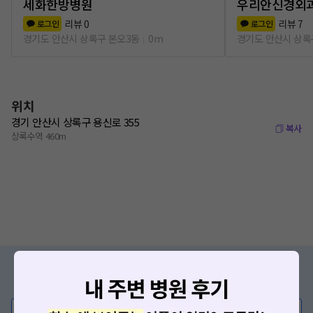
세화한방병원
우리안신경외
리뷰
0
리뷰
7
로그인
로그인
경기도 안산시 상록구 본오3동
0m
경기도 안산시 상록
위치
경기 안산시 상록구 용신로 355
복사
상록수역 460m
증상/치료, 궁금한 점이 있나요?
의사가 직접 답해드려요!