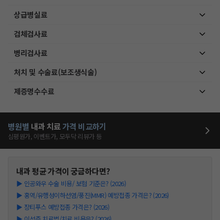
상급병실료
검체검사료
병리검사료
처치 및 수술료(보조생식술)
제증명수수료
병원별
내과
치료
가격 비교하기
심평원가, 이벤트가, 모두닥 리뷰가 등
내과
평균 가격이 궁금하다면?
▶
인공와우 수술 비용/ 보험 기준은? (2026)
▶
홍역/유행성이하선염/풍진(MMR) 예방접종 가격은? (2026)
▶
장티푸스 예방접종 가격은? (2026)
▶
이석증 치료법/치료 비용은? (2026)