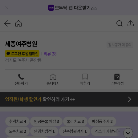
모두닥 앱 다운받기
세종여주병원
정보공개 미동의
리뷰
28
로그인 후 별점확인
경기도 여주시 중앙동
전화하기
홈페이지
찜하기
리뷰작성
임직원/학생 할인가
확인하러 가기 👀
수액치료
4
인공눈물 처방
3
물리치료
3
파상풍주사
2
도수치료
2
안경처방전
1
신속항원검사
1
엑스레이 촬영(치과)
1