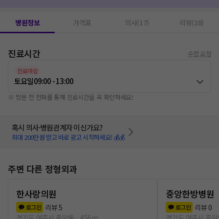
고주파치료(물리치료)
1
병원정보
가격표
의사(17)
리뷰(28)
진료시간
수정 요청
진료마감
토요일
09:00 - 13:00
※ 방문 전 전화를 통해 진료시간을 꼭 확인하세요!
혹시 의사·병원관계자 이신가요?
최대 200만원 받고 바로 광고 시작하세요! 💰💰
주변 다른 정형외과
한사랑의원
중앙한방병원
리뷰
5
리뷰
0
로그인
로그인
경기도 여주시 중앙동
456m
경기도 여주시 중앙