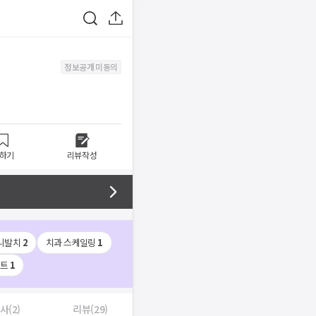
정보공개 미동의
하기
리뷰작성
니발치
2
치과 스케일링
1
이트
1
사(2)
리뷰(29)