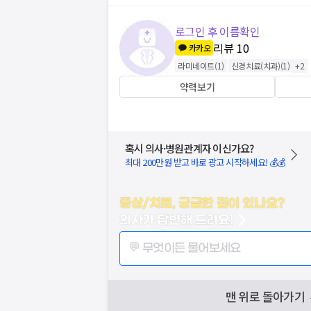
로그인 후 이름확인
리뷰
10
카카오
라미네이트
(
1
)
신경치료(치과)
(
1
)
+
2
약력보기
혹시 의사·병원관계자 이신가요?
최대 200만원 받고 바로 광고 시작하세요! 💰💰
증상/치료, 궁금한 점이 있나요?
의사가 답변해 드려요!
💬 무엇이든 물어보세요
맨 위로 돌아가기