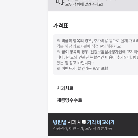
모두닥 팀에 알려주세요!
가격표
※
비급여 항목의 경우,
추가비용 등으로 실제 가격과
격은 해당 의료기관에 직접 문의해주세요.
※
급여 항목의 경우,
건강보험심사평가원
에 고지되
니다. (진료와 연관된 복합적인 비용이 추가되어, 
있는 점 참고 바랍니다.)
※ 이벤트가, 할인가는
VAT 포함
치과치료
제증명수수료
병원별
치과
치료
가격 비교하기
심평원가, 이벤트가, 모두닥 리뷰가 등