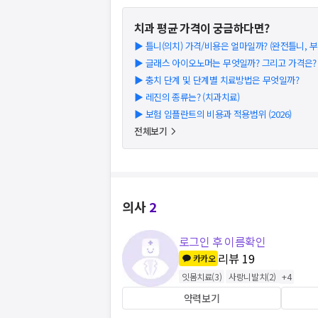
치과
평균 가격이 궁금하다면?
▶
틀니(의치) 가격/비용은 얼마일까? (완전틀니, 부분
▶
글래스 아이오노머는 무엇일까? 그리고 가격은? (2
▶
충치 단계 및 단계별 치료방법은 무엇일까?
▶
레진의 종류는? (치과치료)
▶
보험 임플란트의 비용과 적용범위 (2026)
전체보기
의사
2
로그인 후 이름확인
리뷰
19
카카오
잇몸치료
(
3
)
사랑니발치
(
2
)
+
4
약력보기