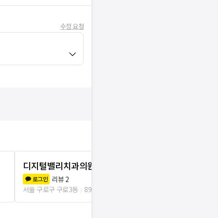
수정 요청
디지털밸리치과의원
아이티치과
리뷰
2
리뷰
4
로그인
로그인
서울 구로구 구로3동
89m
서울 구로구 구로