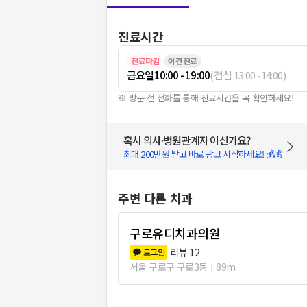
진료시간
진료마감
야간진료
금요일
10:00 - 19:00
(
점심
13:00
-
14:00
)
※ 방문 전 전화를 통해 진료시간을 꼭 확인하세요!
혹시 의사·병원관계자 이신가요?
최대 200만원 받고 바로 광고 시작하세요! 💰💰
주변 다른 치과
구로유디치과의원
리뷰
12
로그인
서울 구로구 구로3동
89m