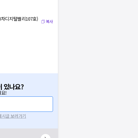
3차디지털밸리107호)
복사
이 있나요?
요!
 게시글 보러가기