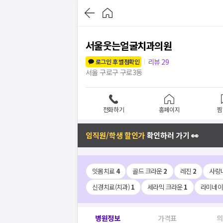
서울웃는얼굴치과의원
리뷰
29
로그인 후 별점확인
서울 구로구 구로3동
전화하기
홈페이지
찜
임직원/학생 할인가
확인하러 가기 👀
잇몸치료
4
골드 크라운
2
레진
2
사랑
신경치료(치과)
1
세라믹 크라운
1
라미네
병원정보
가격표
의