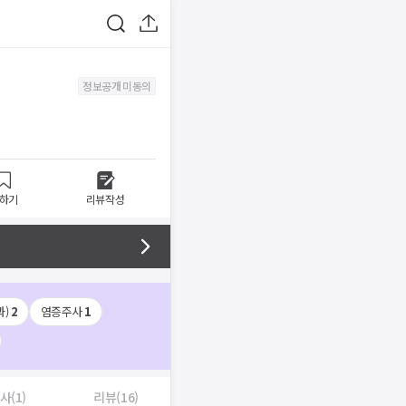
정보공개 미동의
하기
리뷰작성
)
2
염증주사
1
사(1)
리뷰(16)