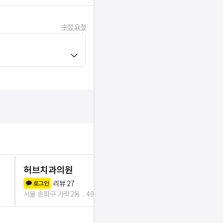
수정 요청
허브치과의원
송파삼성탑
리뷰
27
리뷰
2
로그인
로그인
서울 송파구 가락2동
49m
서울 송파구 가락