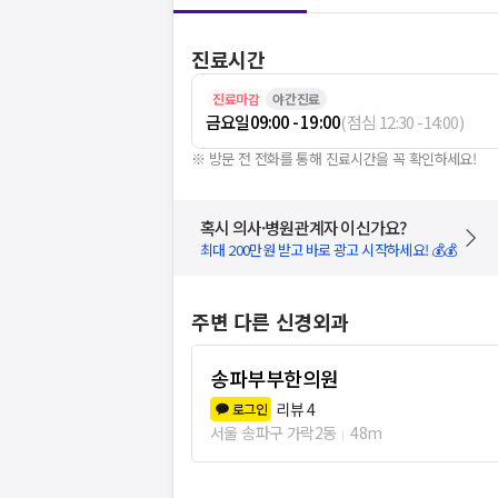
진료시간
진료마감
야간진료
금요일
09:00 - 19:00
(
점심
12:30
-
14:00
)
※ 방문 전 전화를 통해 진료시간을 꼭 확인하세요!
혹시 의사·병원관계자 이신가요?
최대 200만원 받고 바로 광고 시작하세요! 💰💰
주변 다른 신경외과
송파부부한의원
리뷰
4
로그인
서울 송파구 가락2동
48m