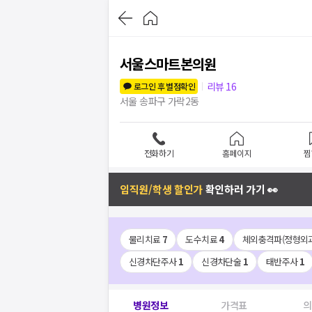
서울스마트본의원
리뷰
16
로그인 후 별점확인
서울 송파구 가락2동
전화하기
홈페이지
찜
임직원/학생 할인가
확인하러 가기 👀
물리치료
7
도수치료
4
체외충격파(정형외과
신경차단주사
1
신경차단술
1
태반주사
1
병원정보
가격표
의