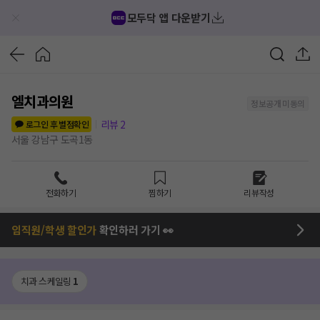
모두닥 앱 다운받기
엘치과의원
정보공개 미동의
리뷰
2
로그인 후 별점확인
서울 강남구 도곡1동
전화하기
찜하기
리뷰작성
임직원/학생 할인가
확인하러 가기 👀
치과 스케일링
1