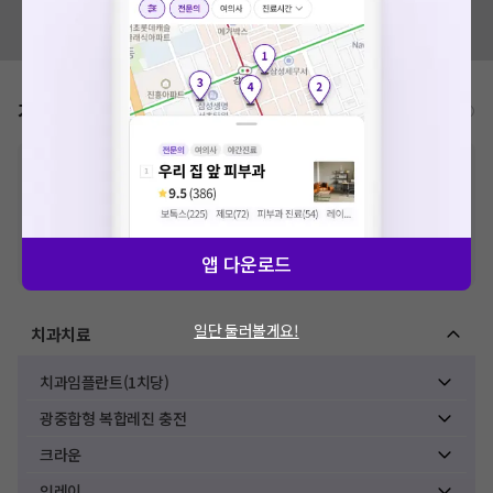
혹시 잘못된 병원정보가 있나요?
모두닥 팀에 알려주세요!
가격표
비급여/급여 진료란?
※
비급여 항목의 경우,
추가비용 등으로 실제 가격과 상이할 수 있으니, 정확
한 가격은 해당 의료기관에 직접 문의해주세요.
※
급여 항목의 경우,
건강보험심사평가원
에 고지되어 있는 급여 진료 기준 가
격입니다. (진료와 연관된 복합적인 비용이 추가되어, 병원마다 금액이 다르게
산정될 수 있는 점 참고 바랍니다.)
앱 다운로드
※ 이벤트가, 할인가는
VAT 포함
일단 둘러볼게요!
치과치료
치과임플란트(1치당)
광중합형 복합레진 충전
크라운
인레이