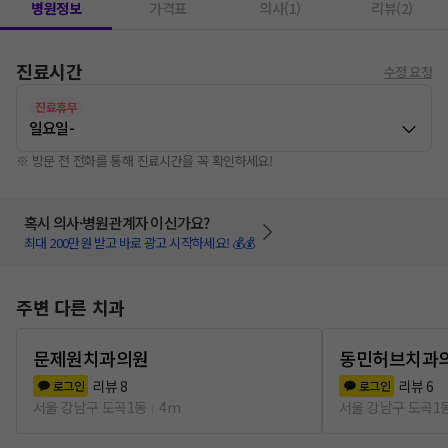
병원정보
가격표
의사(1)
리뷰(2)
진료시간
수정 요청
진료휴무
일요일
-
※ 방문 전 전화를 통해 진료시간을 꼭 확인하세요!
혹시 의사·병원관계자 이신가요?
최대 200만원 받고 바로 광고 시작하세요! 💰💰
주변 다른 치과
문제원치과의원
동민허브치과
리뷰
8
리뷰
6
로그인
로그인
서울 강남구 도곡1동
4m
서울 강남구 도곡1