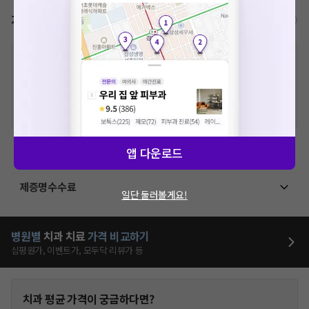
가격표
비급여/급여 진료란?
※
비급여 항목의 경우,
추가비용 등으로 실제 가격과 상이할 수 있으니, 정확
한 가격은 해당 의료기관에 직접 문의해주세요.
※
급여 항목의 경우,
건강보험심사평가원
에 고지되어 있는 급여 진료 기준 가
격입니다. (진료와 연관된 복합적인 비용이 추가되어, 병원마다 금액이 다르게
산정될 수 있는 점 참고 바랍니다.)
※ 이벤트가, 할인가는
VAT 포함
앱 다운로드
치과치료
제증명수수료
일단 둘러볼게요!
병원별
치과
치료
가격 비교하기
심평원가, 이벤트가, 모두닥 리뷰가 등
치과
평균 가격이 궁금하다면?