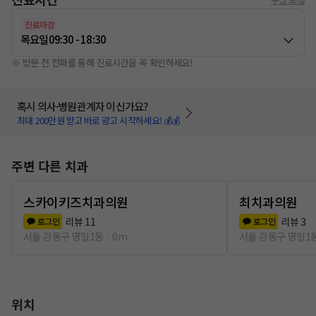
진료마감
목요일
09:30 - 18:30
※ 방문 전 전화를 통해 진료시간을 꼭 확인하세요!
혹시 의사·병원관계자 이신가요?
최대 200만원 받고 바로 광고 시작하세요! 💰💰
주변 다른 치과
스카이키즈치과의원
최치과의원
리뷰
11
리뷰
3
로그인
로그인
서울 강동구 명일1동
0m
서울 강동구 명일1
위치