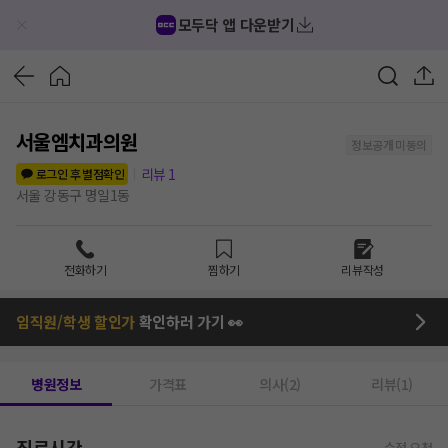
모두닥 앱 다운받기
서울엠치과의원
정보공개 미동의
리뷰
1
로그인 후 별점확인
서울 강동구 명일1동
전화하기
찜하기
리뷰작성
임직원/학생 할인가
확인하러 가기 👀
병원정보
가격표
의사(2)
리뷰(1)
진료시간
수정 요청