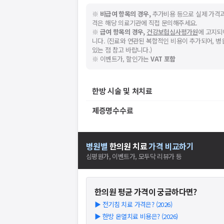
※
비급여 항목의 경우,
추가비용 등으로 실제 가격과
격은 해당 의료기관에 직접 문의해주세요.
※
급여 항목의 경우,
건강보험심사평가원
에 고지되
니다. (진료와 연관된 복합적인 비용이 추가되어, 
있는 점 참고 바랍니다.)
※ 이벤트가, 할인가는
VAT 포함
한방 시술 및 처치료
제증명수수료
병원별
한의원
치료
가격 비교하기
심평원가, 이벤트가, 모두닥 리뷰가 등
한의원
평균 가격이 궁금하다면?
▶
전기침 치료 가격은? (2026)
▶
한방 온열치료 비용은? (2026)