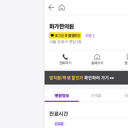
화가한의원
리뷰
1
로그인 후 별점확인
서울 강동구 명일1동
전화하기
홈페이지
찜
임직원/학생 할인가
확인하러 가기 👀
병원정보
가격표
의
진료시간
진료중