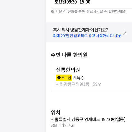
토요일
09:30 - 15:00
※ 방문 전 전화를 통해 진료시간을 꼭 확인하세요!
혹시 의사·병원관계자 이신가요?
최대 200만원 받고 바로 광고 시작하세요! 💰💰
주변 다른 한의원
신통한의원
리뷰
0
로그인
서울 강동구 명일1동
59m
위치
서울특별시 강동구 양재대로 1570 (명일동)
굽은다리역 40m