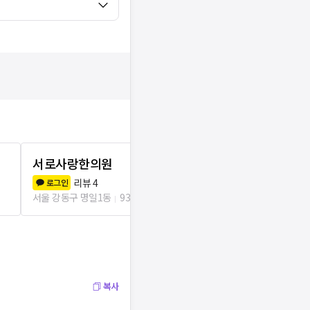
서로사랑한의원
맑음한의원
리뷰
4
리뷰
4
로그인
로그인
서울 강동구 명일1동
93m
서울 강동구 천호
복사