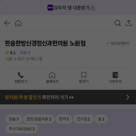
모두닥 앱 다운받기
한음한방신경정신과한의원 노원점
정보공개동의
9.1
리뷰
5
서울 노원구 상계6.7동
전화하기
홈페이지
찜하기
리뷰작성
임직원/학생 할인가
확인하러 가기 👀
침술
3
한방 온열치료
2
한약
2
전기침
1
뜸
1
추나치료(단순)
1