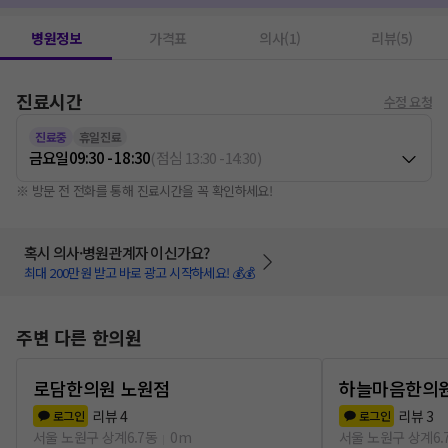
병원정보
가격표
의사(1)
리뷰(5)
진료시간
수정 요청
진료중
휴일진료
금요일
09:30 - 18:30
(
점심
13:30
-
14:30
)
※ 방문 전 전화를 통해 진료시간을 꼭 확인하세요!
혹시 의사·병원관계자 이신가요?
최대 200만원 받고 바로 광고 시작하세요! 💰💰
주변 다른 한의원
로담한의원 노원점
하늘마음한의원
리뷰
4
리뷰
3
로그인
로그인
서울 노원구 상계6.7동
0m
서울 노원구 상계6.