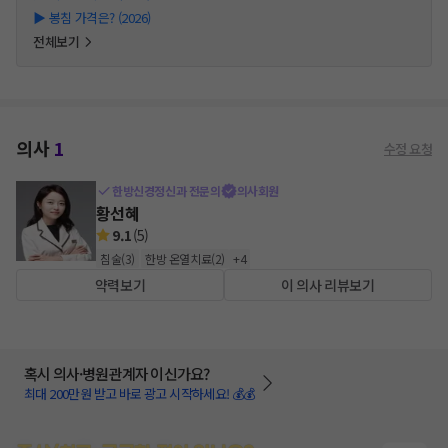
▶
봉침 가격은? (2026)
전체보기
의사
1
수정 요청
한방신경정신과 전문의
의사회원
황선혜
9.1
(
5
)
침술
(
3
)
한방 온열치료
(
2
)
+
4
약력보기
이 의사 리뷰보기
혹시 의사·병원관계자 이신가요?
최대 200만원 받고 바로 광고 시작하세요! 💰💰