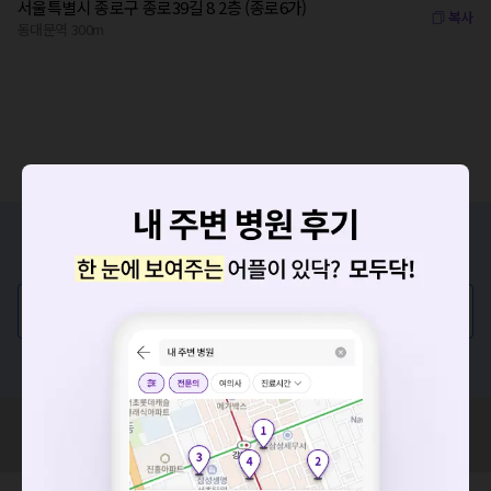
서울특별시 종로구 종로39길 8 2층 (종로6가)
복사
동대문역 300m
증상/치료, 궁금한 점이 있나요?
의사가 직접 답해드려요!
💬 무엇이든 물어보세요
혹은, 의료상담 서비스에 다양한 게시글 보러가기
요청하신 작업을 처리하지 못했습니다.
네트워크 또는 서버의 일시적인 오류로, 잠시 후 다시 시도해주
혹시 잘못된 병원정보가 있나요?
세요. 지속적으로 문제가 발생할 경우 모두닥 채널톡으로 문의
모두닥 팀에 알려주세요!
해주세요.