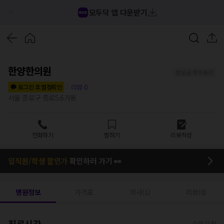
모두닥 앱 다운받기
한양한의원
정보공개 미동의
리뷰
0
로그인 후 별점확인
서울 종로구 종로5.6가동
전화하기
찜하기
리뷰작성
임직원/학생 할인가
확인하러 가기 👀
병원정보
가격표
의사(1)
리뷰(0)
진료시간
수정 요청