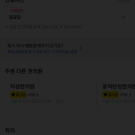
진료휴무
일요일
-
※ 방문 전 전화를 통해 진료시간을 꼭 확인하세요!
혹시 의사·병원관계자 이신가요?
최대 200만원 받고 바로 광고 시작하세요! 💰💰
주변 다른 한의원
덕성한의원
광덕안정한의원
리뷰
0
리뷰
3
로그인
로그인
서울 종로구 종로5.6가동
10m
서울 종로구 종로5.
위치