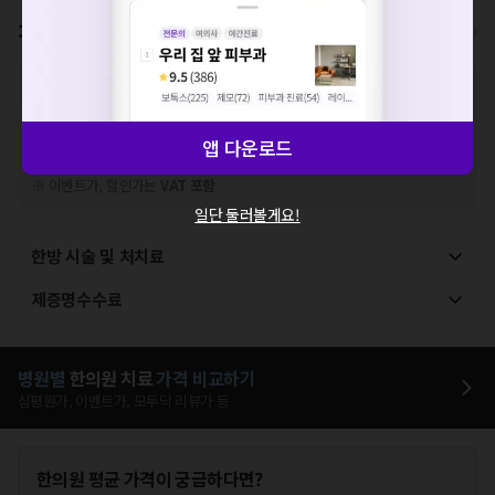
확인
가격표
비급여/급여 진료란?
※
비급여 항목의 경우,
추가비용 등으로 실제 가격과 상이할 수 있으니, 정확
한 가격은 해당 의료기관에 직접 문의해주세요.
※
급여 항목의 경우,
건강보험심사평가원
에 고지되어 있는 급여 진료 기준 가
앱 다운로드
격입니다. (진료와 연관된 복합적인 비용이 추가되어, 병원마다 금액이 다르게
산정될 수 있는 점 참고 바랍니다.)
※ 이벤트가, 할인가는
VAT 포함
일단 둘러볼게요!
한방 시술 및 처치료
제증명수수료
병원별
한의원
치료
가격 비교하기
심평원가, 이벤트가, 모두닥 리뷰가 등
한의원
평균 가격이 궁금하다면?