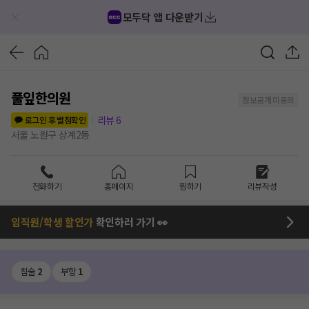
모두닥 앱 다운받기
풀잎한의원
정보공개 미동의
리뷰
6
로그인 후 별점확인
서울 노원구 상계2동
전화하기
홈페이지
찜하기
리뷰작성
임직원/학생 할인가
확인하러 가기 👀
침술
2
부항
1