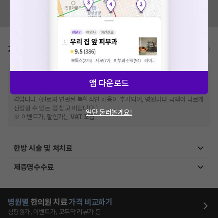
혹시 잘못된 병원정보가 있나요?
모두닥 팀에 알려주세요!
가격표
비급여/급여 진료란?
※
비급여 항목의 경우,
추가비용 등으로 실제 가격과 상이할 수 있으니, 정확
앱 다운로드
한 가격은 해당 의료기관에 직접 문의해주세요.
※
급여 항목의 경우,
건강보험심사평가원
에 고지되어 있는 급여 진료 기준 가
격입니다. (진료와 연관된 복합적인 비용이 추가되어, 병원마다 금액이 다르게
산정될 수 있는 점 참고 바랍니다.)
일단 둘러볼게요!
※ 이벤트가, 할인가는
VAT 포함
한방 시술 및 처치료
제증명수수료
병원별
한의원
치료
가격 비교하기
심평원가, 이벤트가, 모두닥 리뷰가 등