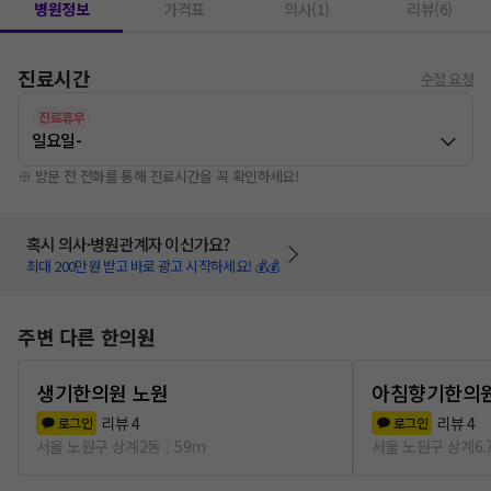
병원정보
가격표
의사(1)
리뷰(6)
진료시간
수정 요청
진료휴무
일요일
-
※ 방문 전 전화를 통해 진료시간을 꼭 확인하세요!
혹시 의사·병원관계자 이신가요?
최대 200만원 받고 바로 광고 시작하세요! 💰💰
주변 다른 한의원
생기한의원 노원
아침향기한의
리뷰
4
리뷰
4
로그인
로그인
서울 노원구 상계2동
59m
서울 노원구 상계6.