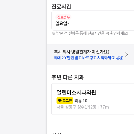
진료시간
진료휴무
일요일
-
※ 방문 전 전화를 통해 진료시간을 꼭 확인하세요!
혹시 의사·병원관계자 이신가요?
최대 200만원 받고 바로 광고 시작하세요! 💰💰
주변 다른 치과
열린미소치과의원
리뷰
10
로그인
서울 성동구 성수1가2동
77m