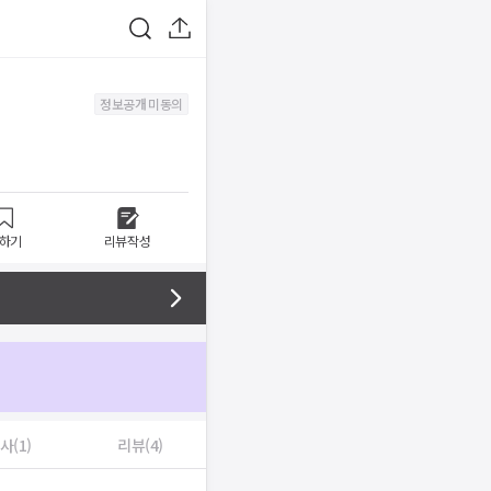
정보공개 미동의
하기
리뷰작성
사(1)
리뷰(4)