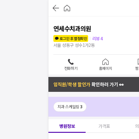
연세수치과의원
리뷰
4
로그인 후 별점확인
서울 성동구 성수1가2동
전화하기
홈페이지
찜
임직원/학생 할인가
확인하러 가기 👀
치과 스케일링
3
병원정보
가격표
의