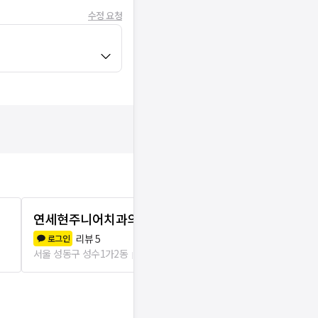
수정 요청
연세현주니어치과의원
손치과의원
리뷰
5
리뷰
3
로그인
로그인
서울 성동구 성수1가2동
104m
서울 성동구 성수