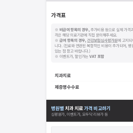
가격표
※
비급여 항목의 경우,
추가비용 등으로 실제 가격과
격은 해당 의료기관에 직접 문의해주세요.
※
급여 항목의 경우,
건강보험심사평가원
에 고지되
니다. (진료와 연관된 복합적인 비용이 추가되어, 
있는 점 참고 바랍니다.)
※ 이벤트가, 할인가는
VAT 포함
치과치료
제증명수수료
병원별
치과
치료
가격 비교하기
심평원가, 이벤트가, 모두닥 리뷰가 등