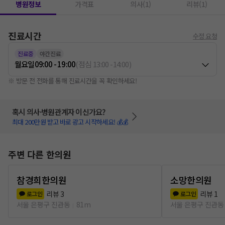
병원정보
가격표
의사(1)
리뷰(1)
진료시간
수정 요청
진료중
야간진료
월요일
09:00 - 19:00
(
점심
13:00
-
14:00
)
※ 방문 전 전화를 통해 진료시간을 꼭 확인하세요!
혹시 의사·병원관계자 이신가요?
최대 200만원 받고 바로 광고 시작하세요! 💰💰
주변 다른 한의원
참경희한의원
소망한의원
리뷰
3
리뷰
1
로그인
로그인
서울 은평구 진관동
81m
서울 은평구 진관동