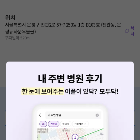
위치
서울특별시 은평구 진관2로 57-7 253동 1층 B103호 (진관동, 은
복
평뉴타운우물골)
사
구파발역 520m
증상/치료, 궁금한 점이 있나요?
의사가 직접 답해드려요!
💬 무엇이든 물어보세요
혹은, 의료상담 서비스에 다양한 게시글 보러가기