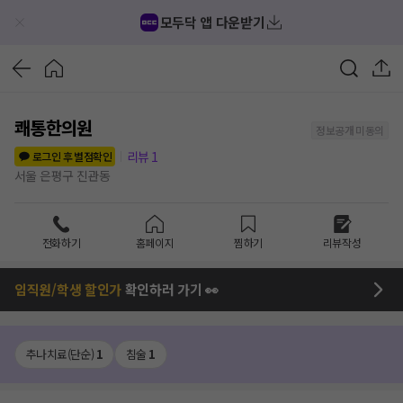
모두닥 앱 다운받기
쾌통한의원
정보공개 미동의
리뷰
1
로그인 후 별점확인
서울 은평구 진관동
전화하기
홈페이지
찜하기
리뷰작성
임직원/학생 할인가
확인하러 가기 👀
추나치료(단순)
1
침술
1