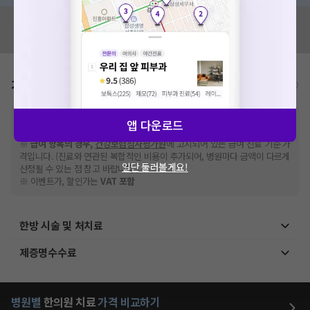
혹시 잘못된 병원정보가 있나요?
모두닥 팀에 알려주세요!
가격표
비급여/급여 진료란?
※
비급여 항목의 경우,
추가비용 등으로 실제 가격과 상이할 수 있으니, 정확
앱 다운로드
한 가격은 해당 의료기관에 직접 문의해주세요.
※
급여 항목의 경우,
건강보험심사평가원
에 고지되어 있는 급여 진료 기준 가
격입니다. (진료와 연관된 복합적인 비용이 추가되어, 병원마다 금액이 다르게
일단 둘러볼게요!
산정될 수 있는 점 참고 바랍니다.)
※ 이벤트가, 할인가는
VAT 포함
한방 시술 및 처치료
제증명수수료
병원별
한의원
치료
가격 비교하기