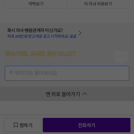
약력보기
이 의사 리뷰보기
혹시 의사·병원관계자 이신가요?
최대 200만원 받고 바로 광고 시작하세요! 💰💰
증상/치료, 궁금한 점이 있나요?
의사가 답변해 드려요!
💬 무엇이든 물어보세요
맨 위로 돌아가기
찜하기
전화하기
찜 목록보기
찜 목록보기