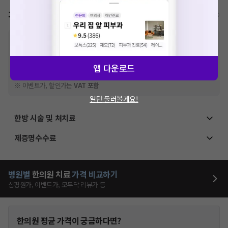
가격표
비급여/급여 진료란?
※
비급여 항목의 경우,
추가비용 등으로 실제 가격과 상이할 수 있으니, 정확
한 가격은 해당 의료기관에 직접 문의해주세요.
※
급여 항목의 경우,
건강보험심사평가원
에 고지되어 있는 급여 진료 기준 가
앱 다운로드
격입니다. (진료와 연관된 복합적인 비용이 추가되어, 병원마다 금액이 다르게
산정될 수 있는 점 참고 바랍니다.)
※ 이벤트가, 할인가는
VAT 포함
일단 둘러볼게요!
한방 시술 및 처치료
제증명수수료
병원별
한의원
치료
가격 비교하기
심평원가, 이벤트가, 모두닥 리뷰가 등
한의원
평균 가격이 궁금하다면?