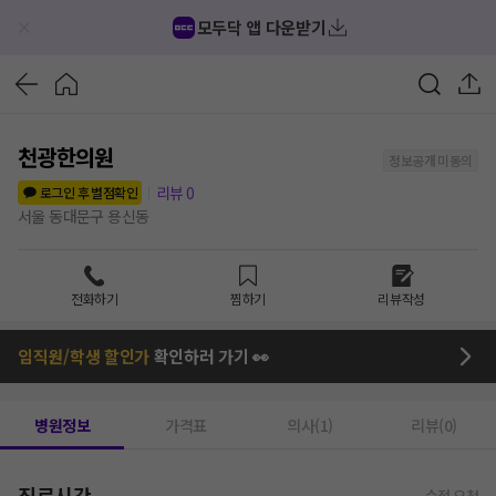
모두닥 앱 다운받기
천광한의원
정보공개 미동의
리뷰
0
로그인 후 별점확인
서울 동대문구 용신동
전화하기
찜하기
리뷰작성
임직원/학생 할인가
확인하러 가기 👀
병원정보
가격표
의사(1)
리뷰(0)
진료시간
수정 요청