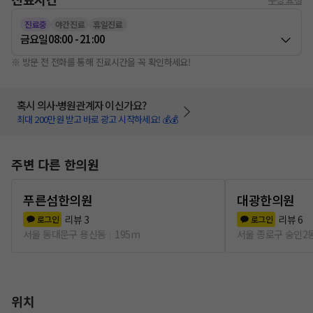
진료중
야간진료
휴일진료
금요일
08:00 - 21:00
※ 방문 전 전화를 통해 진료시간을 꼭 확인하세요!
혹시 의사·병원관계자 이신가요?
최대 200만원 받고 바로 광고 시작하세요! 💰💰
주변 다른 한의원
푸른섬한의원
대광한의원
리뷰
3
리뷰
6
로그인
로그인
서울 동대문구 용신동
195m
서울 종로구 숭인2
위치