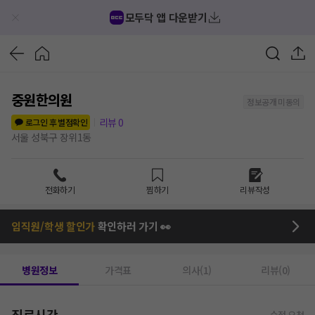
모두닥 앱 다운받기
중원한의원
정보공개 미동의
리뷰
0
로그인 후 별점확인
서울 성북구 장위1동
전화하기
찜하기
리뷰작성
임직원/학생 할인가
확인하러 가기 👀
병원정보
가격표
의사(1)
리뷰(0)
진료시간
수정 요청