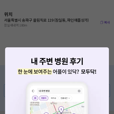
위치
서울특별시 송파구 올림픽로 119 (잠실동, 파인애플상가)
복사
잠실새내역 180m
증상/치료, 궁금한 점이 있나요?
의사가 직접 답해드려요!
💬 무엇이든 물어보세요
혹은, 의료상담 서비스에 다양한 게시글 보러가기