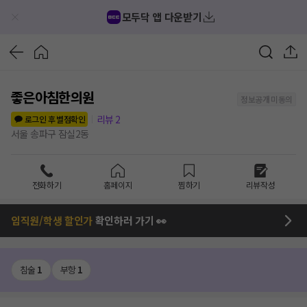
모두닥 앱 다운받기
좋은아침한의원
정보공개 미동의
리뷰
2
로그인 후 별점확인
서울 송파구 잠실2동
전화하기
홈페이지
찜하기
리뷰작성
임직원/학생 할인가
확인하러 가기 👀
침술
1
부항
1