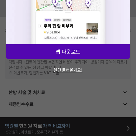
혹시 잘못된 병원정보가 있나요?
모두닥 팀에 알려주세요!
가격표
비급여/급여 진료란?
※
비급여 항목의 경우,
추가비용 등으로 실제 가격과 상이할 수 있으니, 정확
앱 다운로드
한 가격은 해당 의료기관에 직접 문의해주세요.
※
급여 항목의 경우,
건강보험심사평가원
에 고지되어 있는 급여 진료 기준 가
격입니다. (진료와 연관된 복합적인 비용이 추가되어, 병원마다 금액이 다르게
산정될 수 있는 점 참고 바랍니다.)
일단 둘러볼게요!
※ 이벤트가, 할인가는
VAT 포함
한방 시술 및 처치료
제증명수수료
병원별
한의원
치료
가격 비교하기
심평원가, 이벤트가, 모두닥 리뷰가 등