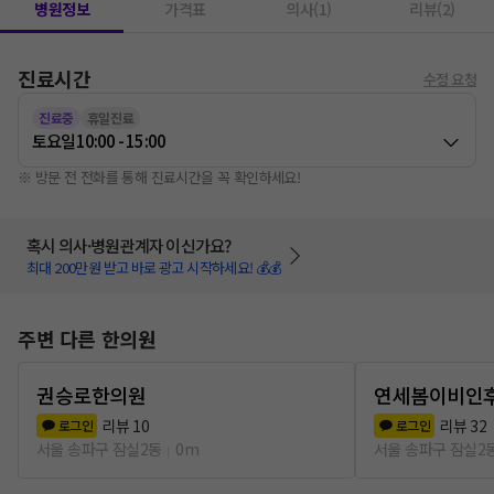
병원정보
가격표
의사(1)
리뷰(2)
진료시간
수정 요청
진료중
휴일진료
토요일
10:00 - 15:00
※ 방문 전 전화를 통해 진료시간을 꼭 확인하세요!
혹시 의사·병원관계자 이신가요?
최대 200만원 받고 바로 광고 시작하세요! 💰💰
주변 다른 한의원
권승로한의원
연세봄이비인
리뷰
10
리뷰
32
로그인
로그인
서울 송파구 잠실2동
0m
서울 송파구 잠실2