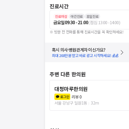
진료시간
진료마감
야간진료
휴일진료
금요일
09:30 - 21:00
(
점심
13:00
-
14:00
)
※ 방문 전 전화를 통해 진료시간을 꼭 확인하세요!
혹시 의사·병원관계자 이신가요?
최대 200만원 받고 바로 광고 시작하세요! 💰💰
주변 다른 한의원
대청마루한의원
리뷰
0
로그인
서울 강남구 일원1동
32m