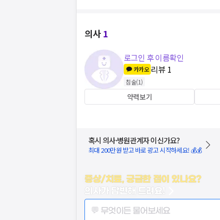
의사
1
로그인 후 이름확인
리뷰
1
카카오
침술
(
1
)
약력보기
혹시 의사·병원관계자 이신가요?
최대 200만원 받고 바로 광고 시작하세요! 💰💰
증상/치료, 궁금한 점이 있나요?
의사가 답변해 드려요!
💬 무엇이든 물어보세요