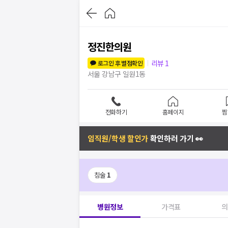
정진한의원
리뷰
1
로그인 후 별점확인
서울 강남구 일원1동
전화하기
홈페이지
찜
임직원/학생 할인가
확인하러 가기 👀
침술
1
병원정보
가격표
의