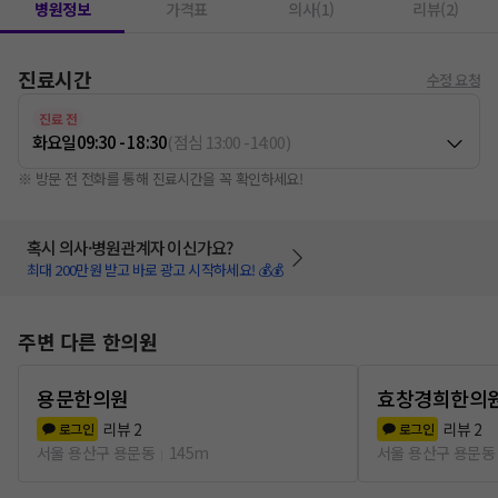
병원정보
가격표
의사(1)
리뷰(2)
진료시간
수정 요청
진료 전
화요일
09:30 - 18:30
(
점심
13:00
-
14:00
)
※ 방문 전 전화를 통해 진료시간을 꼭 확인하세요!
혹시 의사·병원관계자 이신가요?
최대 200만원 받고 바로 광고 시작하세요! 💰💰
주변 다른 한의원
용문한의원
효창경희한의
리뷰
2
리뷰
2
로그인
로그인
서울 용산구 용문동
145m
서울 용산구 용문동