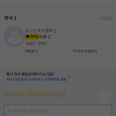
의사
1
수정 요청
로그인 후 이름확인
리뷰
2
카카오
침술
(
2
)
부항
(
1
)
약력보기
이 의사 리뷰보기
혹시 의사·병원관계자 이신가요?
최대 200만원 받고 바로 광고 시작하세요! 💰💰
증상/치료, 궁금한 점이 있나요?
의사가 답변해 드려요!
💬 무엇이든 물어보세요