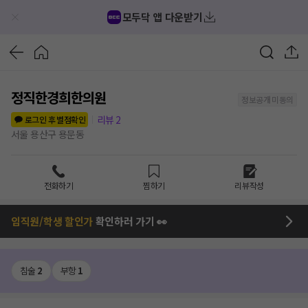
모두닥 앱 다운받기
정직한경희한의원
정보공개 미동의
리뷰
2
로그인 후 별점확인
서울 용산구 용문동
전화하기
찜하기
리뷰작성
임직원/학생 할인가
확인하러 가기 👀
침술
2
부항
1