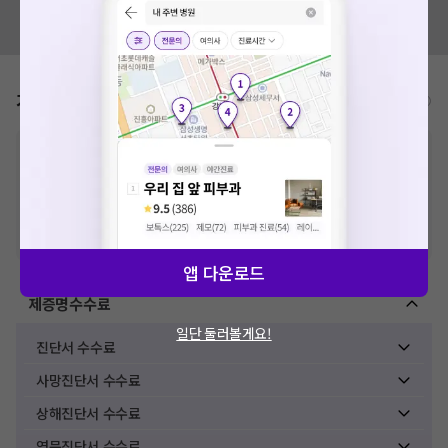
혹시 잘못된 병원정보가 있나요?
모두닥 팀에 알려주세요!
가격표
비급여/급여 진료란?
※
비급여 항목의 경우,
추가비용 등으로 실제 가격과 상이할 수 있으니, 정확
한 가격은 해당 의료기관에 직접 문의해주세요.
※
급여 항목의 경우,
건강보험심사평가원
에 고지되어 있는 급여 진료 기준 가
격입니다. (진료와 연관된 복합적인 비용이 추가되어, 병원마다 금액이 다르게
산정될 수 있는 점 참고 바랍니다.)
※ 이벤트가, 할인가는
VAT 포함
앱 다운로드
제증명수수료
일단 둘러볼게요!
진단서 수수료
사망진단서 수수료
상해진단서 수수료
영문진단서 수수료