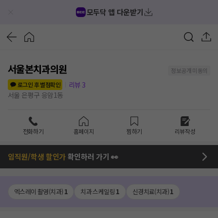
모두닥 앱 다운받기
서울본치과의원
정보공개 미동의
리뷰
3
로그인 후 별점확인
서울 은평구 응암1동
전화하기
홈페이지
찜하기
리뷰작성
임직원/학생 할인가
확인하러 가기 👀
엑스레이 촬영(치과)
1
치과 스케일링
1
신경치료(치과)
1