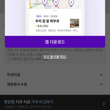
혹시 잘못된 병원정보가 있나요?
모두닥 팀에 알려주세요!
가격표
비급여/급여 진료란?
※
비급여 항목의 경우,
추가비용 등으로 실제 가격과 상이할 수 있으니, 정확
앱 다운로드
한 가격은 해당 의료기관에 직접 문의해주세요.
※
급여 항목의 경우,
건강보험심사평가원
에 고지되어 있는 급여 진료 기준 가
격입니다. (진료와 연관된 복합적인 비용이 추가되어, 병원마다 금액이 다르게
산정될 수 있는 점 참고 바랍니다.)
일단 둘러볼게요!
※ 이벤트가, 할인가는
VAT 포함
치과치료
제증명수수료
병원별
치과
치료
가격 비교하기
심평원가, 이벤트가, 모두닥 리뷰가 등