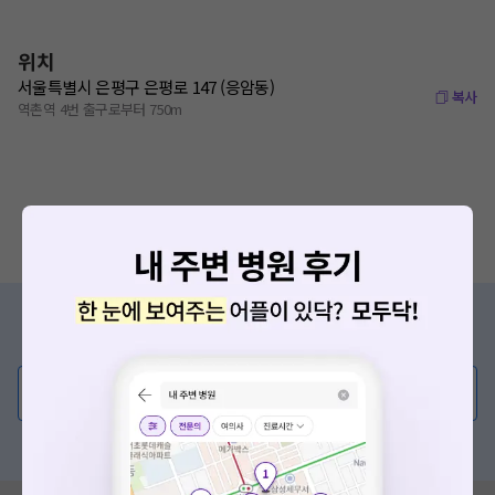
위치
서울특별시 은평구 은평로 147 (응암동)
복사
역촌역 4번 출구로부터 750m
증상/치료, 궁금한 점이 있나요?
의사가 직접 답해드려요!
💬 무엇이든 물어보세요
혹은, 의료상담 서비스에 다양한 게시글 보러가기