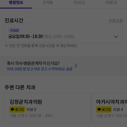
병원정보
가격표
의사(1)
리뷰(3)
진료시간
수정 요청
진료중
금요일
09:30 - 18:30
(
점심
13:00
-
14:00
)
※ 방문 전 전화를 통해 진료시간을 꼭 확인하세요!
혹시 의사·병원관계자 이신가요?
최대 200만원 받고 바로 광고 시작하세요! 💰💰
주변 다른 치과
김정균치과의원
아카시아치과
리뷰
0
리뷰
4
로그인
로그인
서울 은평구 응암1동
48m
서울 은평구 응암1