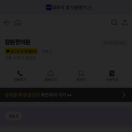
모두닥 앱 다운받기
잠원한의원
정보공개 미동의
리뷰
2
로그인 후 별점확인
서울 서초구 잠원동
전화하기
홈페이지
찜하기
리뷰작성
임직원/학생 할인가
확인하러 가기 👀
침술
2