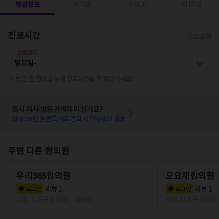
병원정보
가격표
의사(1)
리뷰(2)
진료시간
수정 요청
진료휴무
일요일
-
※ 방문 전 전화를 통해 진료시간을 꼭 확인하세요!
혹시 의사·병원관계자 이신가요?
최대 200만원 받고 바로 광고 시작하세요! 💰💰
주변 다른 한의원
우리365한의원
오요재한의원
리뷰
2
리뷰
1
로그인
로그인
서울 서초구 잠원동
264m
서울 서초구 잠원동