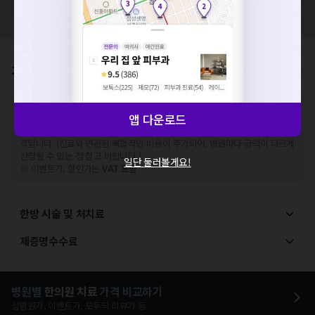
혹시 잘못된 병원정보가 있나요?
해주세요.
모두닥 팀에 알려주세요!
확인
가격표
비급여/급여 진료란?
※
비급여 항목의 경우,
추가비용 등으로 실제 가격과 상이할 수 있으니, 정확
앱 다운로드
한 가격은 해당 의료기관에 직접 문의해주세요.
※
급여 항목의 경우,
건강보험심사평가원
에 고지되어 있는 급여 진료 기준 가
격입니다. (진료와 연관된 복합적인 비용이 추가되어, 병원마다 금액이 다르게
산정될 수 있는 점 참고 바랍니다.)
일단 둘러볼게요!
※ 이벤트가, 할인가는
VAT 포함
한방 시술 및 처치료
제증명수수료
병원별
한의원
치료
가격 비교하기
심평원가, 이벤트가, 모두닥 리뷰가 등