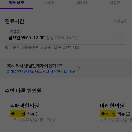
병원정보
가격표
의사(1)
리뷰(3)
진료시간
수정 요청
진료중
금요일
09:00 - 18:00
(
점심
13:00
-
14:00
)
※ 방문 전 전화를 통해 진료시간을 꼭 확인하세요!
혹시 의사·병원관계자 이신가요?
최대 200만원 받고 바로 광고 시작하세요! 💰💰
주변 다른 한의원
김애경한의원
이레한의원
리뷰
0
리뷰
12
로그인
로그인
서울 서초구 반포4동
76m
서울 서초구 반포4