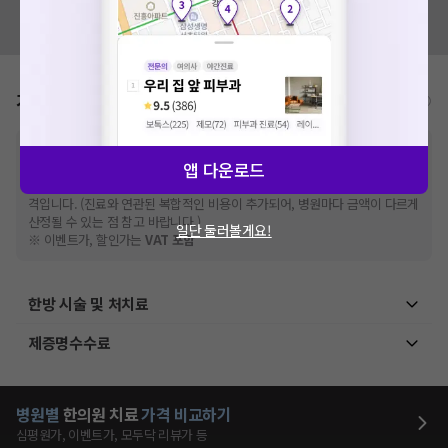
혹시 잘못된 병원정보가 있나요?
모두닥 팀에 알려주세요!
가격표
비급여/급여 진료란?
※
비급여 항목의 경우,
추가비용 등으로 실제 가격과 상이할 수 있으니, 정확
앱 다운로드
한 가격은 해당 의료기관에 직접 문의해주세요.
※
급여 항목의 경우,
건강보험심사평가원
에 고지되어 있는 급여 진료 기준 가
격입니다. (진료와 연관된 복합적인 비용이 추가되어, 병원마다 금액이 다르게
산정될 수 있는 점 참고 바랍니다.)
일단 둘러볼게요!
※ 이벤트가, 할인가는
VAT 포함
한방 시술 및 처치료
제증명수수료
병원별
한의원
치료
가격 비교하기
심평원가, 이벤트가, 모두닥 리뷰가 등