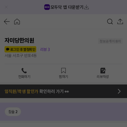
모두닥 앱 다운받기
자미당한의원
정보공개 미동의
리뷰
3
로그인 후 별점확인
서울 서초구 반포4동
전화하기
찜하기
리뷰작성
임직원/학생 할인가
확인하러 가기 👀
침술
2