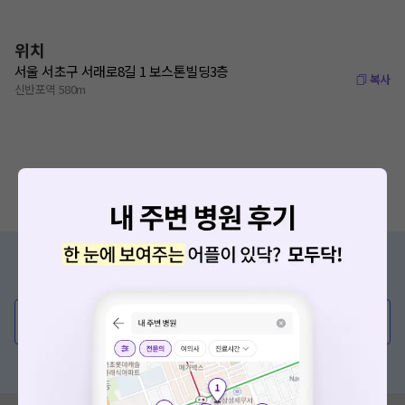
위치
서울 서초구 서래로8길 1 보스톤빌딩3층
복사
신반포역 580m
증상/치료, 궁금한 점이 있나요?
의사가 직접 답해드려요!
💬 무엇이든 물어보세요
혹은, 의료상담 서비스에 다양한 게시글 보러가기