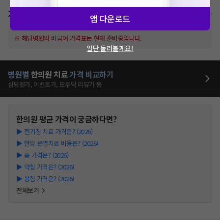
가격표
비급여/급여 진료란?
앱 다운로드
※ 해당병원의 비급여 가격표는 현재 준비중입니다.
일단 둘러볼게요!
병원별
한의원
치료
가격 비교하기
심평원가, 이벤트가, 모두닥 리뷰가 등
한의원
평균 가격이 궁금하다면?
▶
전기침 치료 가격은? (2026)
▶
한방 온열치료 비용은? (2026)
▶
뜸 가격은? (2026)
▶
약침 가격은? (2026)
▶
봉침 가격은? (2026)
전체보기