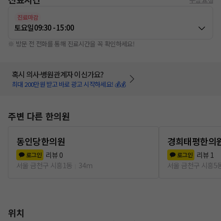
진료마감
토요일
09:30 - 15:00
※ 방문 전 전화를 통해 진료시간을 꼭 확인하세요!
혹시 의사·병원관계자 이신가요?
최대 200만원 받고 바로 광고 시작하세요! 💰💰
주변 다른 한의원
동인당한의원
경희태평한의
리뷰
0
리뷰
1
로그인
로그인
서울 금천구 시흥1동
34m
서울 금천구 시흥5
위치