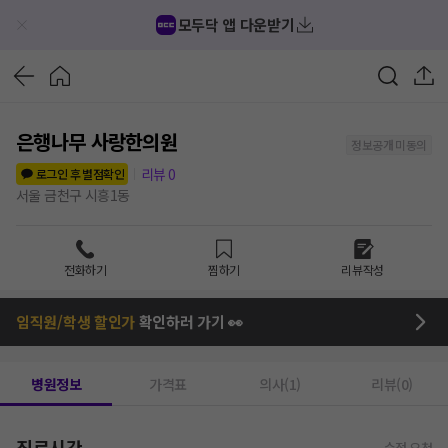
모두닥 앱 다운받기
은행나무 사랑한의원
정보공개 미동의
리뷰
0
로그인 후 별점확인
서울 금천구 시흥1동
전화하기
찜하기
리뷰작성
임직원/학생 할인가
확인하러 가기 👀
병원정보
가격표
의사(1)
리뷰(0)
진료시간
수정 요청