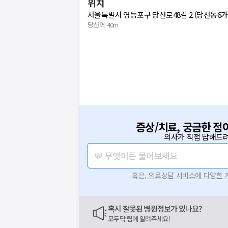
위치
서울특별시 영등포구 당산로48길 2 (당산동6가
당산역 40m
증상/치료, 궁금한 점
의사가 직접 답해드려
💬 무엇이든 물어보세요
혹은, 의료상담 서비스에 다양한
요청하신 작업을 처리하지 못했습
혹시 잘못된 병원정보가 있나요?
네트워크 또는 서버의 일시적인 오류로, 잠
모두닥 팀에 알려주세요!
지속적으로 문제가 발생할 경우 모두닥 채