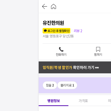
유진한의원
리뷰
2
로그인 후 별점확인
서울 영등포구 당산2동
전화하기
찜하기
임직원/학생 할인가
확인하러 가기 👀
침술
2
물리치료
1
병원정보
가격표
의