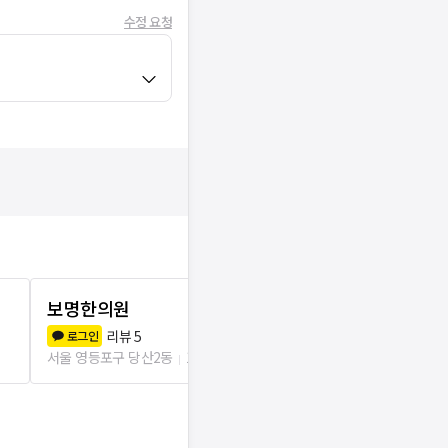
수정 요청
보명한의원
당산경희한
리뷰
5
리뷰
0
로그인
로그인
서울 영등포구 당산2동
123m
서울 영등포구 당