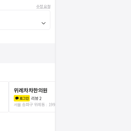
수정 요청
위례차차한의원
예림한의원
리뷰
2
리뷰
1
로그인
로그인
서울 송파구 위례동
199m
서울 송파구 위