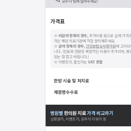
모두닥 팀에 알려주세요!
가격표
※
비급여 항목의 경우,
추가비용 등으로 실제 가격과
격은 해당 의료기관에 직접 문의해주세요.
※
급여 항목의 경우,
건강보험심사평가원
에 고지되
니다. (진료와 연관된 복합적인 비용이 추가되어, 
있는 점 참고 바랍니다.)
※ 이벤트가, 할인가는
VAT 포함
한방 시술 및 처치료
제증명수수료
병원별
한의원
치료
가격 비교하기
심평원가, 이벤트가, 모두닥 리뷰가 등