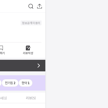
정보공개 미동의
하기
리뷰작성
전기침
2
한약
1
사(1)
리뷰(5)