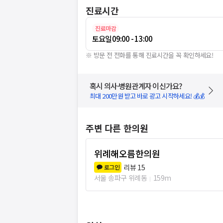
진료시간
진료마감
토요일
09:00 - 13:00
※ 방문 전 전화를 통해 진료시간을 꼭 확인하세요!
혹시 의사·병원관계자 이신가요?
최대 200만원 받고 바로 광고 시작하세요! 💰💰
주변 다른 한의원
위례해오름한의원
리뷰
15
로그인
서울 송파구 위례동
159m