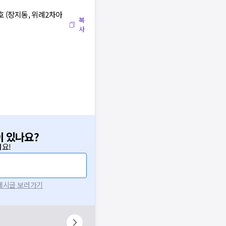
호 (장지동, 위례2차아
복
사
이 있나요?
요!
 게시글 보러가기