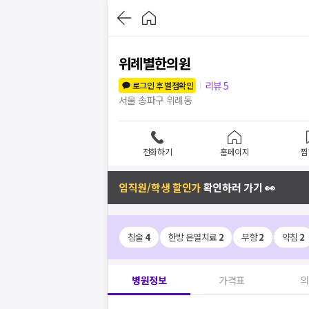
위례별한의원
리뷰
5
로그인 후 별점확인
서울 송파구 위례동
전화하기
홈페이지
찜
임직원/학생 할인가
확인하러 가기 👀
침술
4
한방 온열치료
2
부항
2
약침
2
병원정보
가격표
의