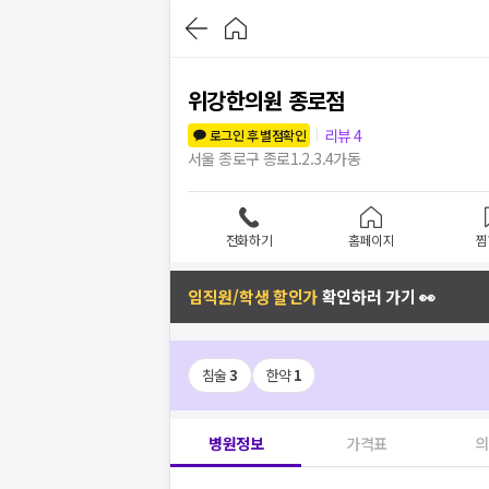
위강한의원 종로점
리뷰
4
로그인 후 별점확인
서울 종로구 종로1.2.3.4가동
전화하기
홈페이지
찜
임직원/학생 할인가
확인하러 가기 👀
침술
3
한약
1
병원정보
가격표
의