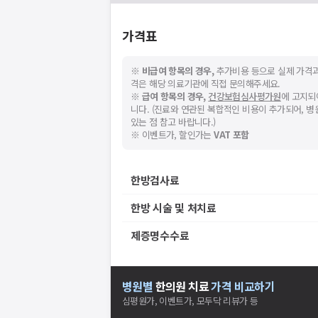
가격표
※
비급여 항목의 경우,
추가비용 등으로 실제 가격과
격은 해당 의료기관에 직접 문의해주세요.
※
급여 항목의 경우,
건강보험심사평가원
에 고지되
니다. (진료와 연관된 복합적인 비용이 추가되어, 
있는 점 참고 바랍니다.)
※ 이벤트가, 할인가는
VAT 포함
한방검사료
한방 시술 및 처치료
제증명수수료
병원별
한의원
치료
가격 비교하기
심평원가, 이벤트가, 모두닥 리뷰가 등