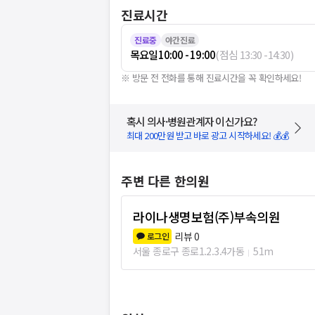
진료시간
진료중
야간진료
목요일
10:00 - 19:00
(
점심
13:30
-
14:30
)
※ 방문 전 전화를 통해 진료시간을 꼭 확인하세요!
혹시 의사·병원관계자 이신가요?
최대 200만원 받고 바로 광고 시작하세요! 💰💰
주변 다른 한의원
라이나생명보험(주)부속의원
리뷰
0
로그인
서울 종로구 종로1.2.3.4가동
51m