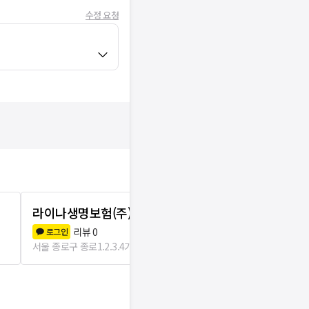
수정 요청
라이나생명보험(주)부속한의원
한스의원
리뷰
0
리뷰
5
로그인
로그인
서울 종로구 종로1.2.3.4가동
51m
서울 종로구 종로1