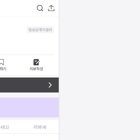
정보공개 미동의
하기
리뷰작성
사(1)
리뷰(4)