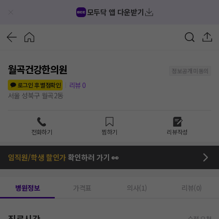
모두닥 앱 다운받기
월곡건강한의원
정보공개 미동의
리뷰
0
로그인 후 별점확인
서울 성북구 월곡2동
전화하기
찜하기
리뷰작성
임직원/학생 할인가
확인하러 가기 👀
병원정보
가격표
의사(1)
리뷰(0)
진료시간
수정 요청