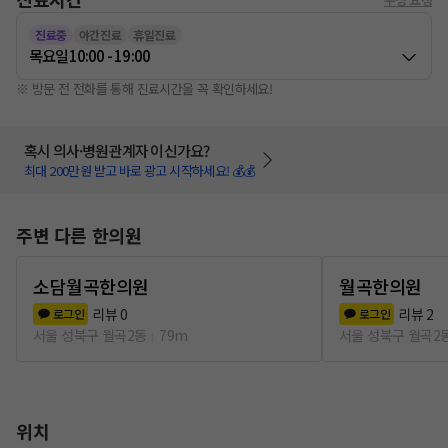
진료중
야간진료
휴일진료
목요일
10:00 - 19:00
※ 방문 전 전화를 통해 진료시간을 꼭 확인하세요!
혹시 의사·병원관계자 이신가요?
최대 200만원 받고 바로 광고 시작하세요! 💰💰
주변 다른 한의원
소담월곡한의원
월곡한의원
리뷰
0
리뷰
2
로그인
로그인
서울 성북구 월곡2동
79m
서울 성북구 월곡2
위치