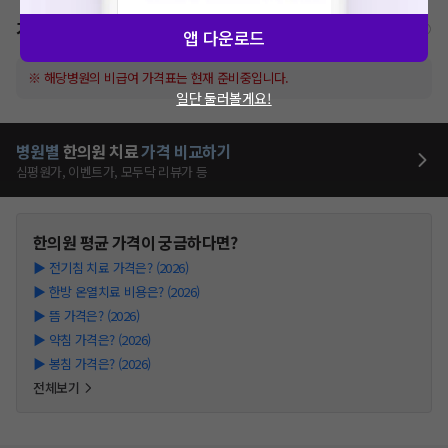
가격표
비급여/급여 진료란?
앱 다운로드
※ 해당병원의 비급여 가격표는 현재 준비중입니다.
일단 둘러볼게요!
병원별
한의원
치료
가격 비교하기
심평원가, 이벤트가, 모두닥 리뷰가 등
한의원
평균 가격이 궁금하다면?
▶
전기침 치료 가격은? (2026)
▶
한방 온열치료 비용은? (2026)
▶
뜸 가격은? (2026)
▶
약침 가격은? (2026)
▶
봉침 가격은? (2026)
전체보기