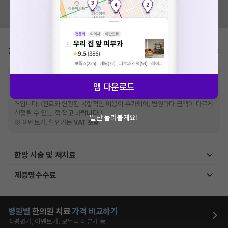
혹시 잘못된 병원정보가 있나요?
모두닥 팀에 알려주세요!
가격표
비급여/급여 진료란?
※
비급여 항목의 경우,
추가비용 등으로 실제 가격과 상이할 수 있으니, 정확
앱 다운로드
한 가격은 해당 의료기관에 직접 문의해주세요.
※
급여 항목의 경우,
건강보험심사평가원
에 고지되어 있는 급여 진료 기준 가
격입니다. (진료와 연관된 복합적인 비용이 추가되어, 병원마다 금액이 다르게
산정될 수 있는 점 참고 바랍니다.)
일단 둘러볼게요!
※ 이벤트가, 할인가는
VAT 포함
한방 시술 및 처치료
제증명수수료
병원별
한의원
치료
가격 비교하기
심평원가, 이벤트가, 모두닥 리뷰가 등