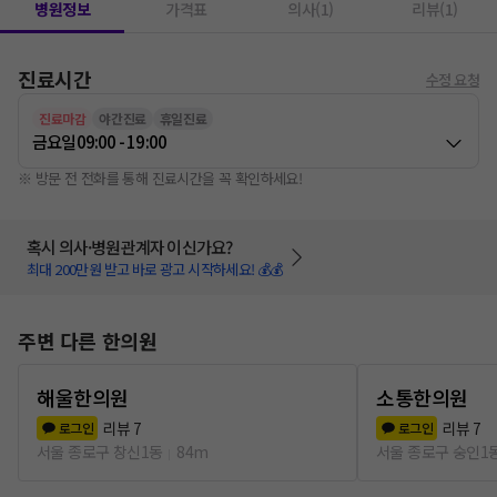
병원정보
가격표
의사(1)
리뷰(1)
진료시간
수정 요청
진료마감
야간진료
휴일진료
금요일
09:00 - 19:00
※ 방문 전 전화를 통해 진료시간을 꼭 확인하세요!
혹시 의사·병원관계자 이신가요?
최대 200만원 받고 바로 광고 시작하세요! 💰💰
주변 다른 한의원
해울한의원
소통한의원
리뷰
7
리뷰
7
로그인
로그인
서울 종로구 창신1동
84m
서울 종로구 숭인1