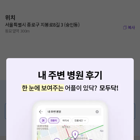
위치
서울특별시 종로구 지봉로8길 3 (숭인동)
복사
동묘앞역 300m
증상/치료, 궁금한 점이 있나요?
의사가 직접 답해드려요!
💬 무엇이든 물어보세요
혹은, 의료상담 서비스에 다양한 게시글 보러가기