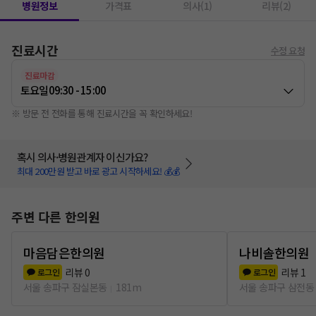
병원정보
가격표
의사(1)
리뷰(2)
진료시간
수정 요청
진료마감
토요일
09:30 - 15:00
※ 방문 전 전화를 통해 진료시간을 꼭 확인하세요!
혹시 의사·병원관계자 이신가요?
최대 200만원 받고 바로 광고 시작하세요! 💰💰
주변 다른 한의원
마음담은한의원
나비솔한의원
리뷰
0
리뷰
1
로그인
로그인
서울 송파구 잠실본동
181m
서울 송파구 삼전동