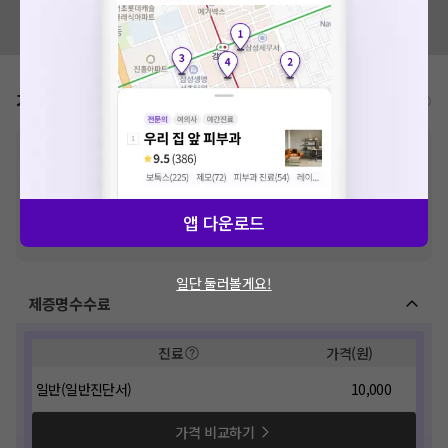
혹시 잘못된 병원정보가 있나요?
모두닥 팀에 알려주세요!
가격표
비급여/급여 진료란?
※
비급여 항목의 경우,
추가비용 등으로 실제 가격과 상이할 수 있으니, 정확
한 가격은 해당 의료기관에 직접 문의해주세요.
※
급여 항목의 경우,
건강보험심사평가원
에 고지되어 있는 급여 진료 기준 가
격입니다. (진료와 연관된 복합적인 비용이 추가되어, 병원마다 금액이 다르게
앱 다운로드
산정될 수 있는 점 참고 바랍니다.)
※ 이벤트가, 할인가는
VAT 포함
일단 둘러볼게요!
제증명수수료
진료
가격(원)
일반(일반진단서)
10,000
가격 비교하기