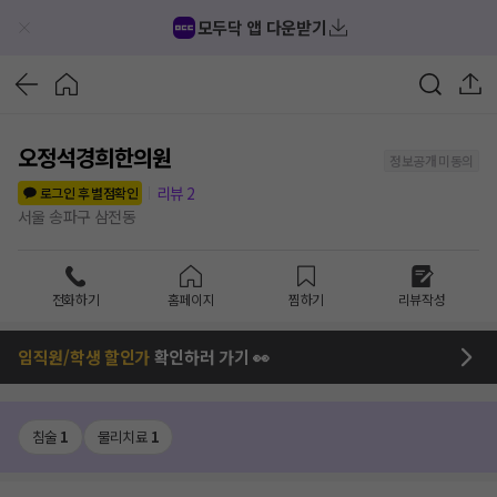
모두닥 앱 다운받기
오정석경희한의원
정보공개 미동의
리뷰
2
로그인 후 별점확인
서울 송파구 삼전동
전화하기
홈페이지
찜하기
리뷰작성
임직원/학생 할인가
확인하러 가기 👀
침술
1
물리치료
1