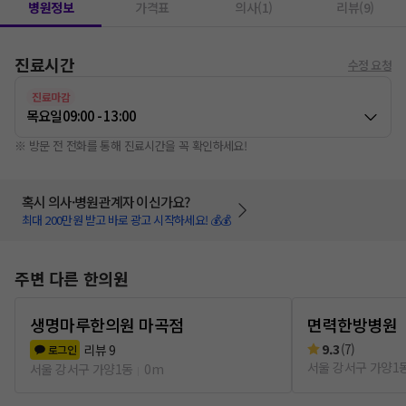
병원정보
가격표
의사(1)
리뷰(9)
진료시간
수정 요청
진료마감
목요일
09:00 - 13:00
※ 방문 전 전화를 통해 진료시간을 꼭 확인하세요!
혹시 의사·병원관계자 이신가요?
최대 200만원 받고 바로 광고 시작하세요! 💰💰
주변 다른 한의원
생명마루한의원 마곡점
면력한방병원
9.3
(
7
)
리뷰
9
로그인
서울 강서구 가양1
서울 강서구 가양1동
0m