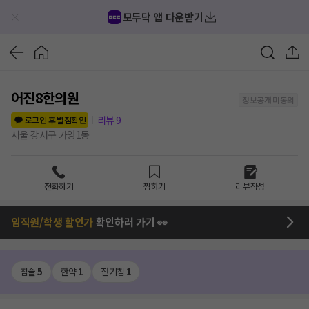
모두닥 앱 다운받기
어진8한의원
정보공개 미동의
리뷰
9
로그인 후 별점확인
서울 강서구 가양1동
전화하기
찜하기
리뷰작성
임직원/학생 할인가
확인하러 가기 👀
침술
5
한약
1
전기침
1