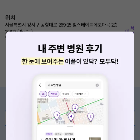
위치
서울특별시 강서구 공항대로 269-15 힐스테이트에코마곡 2층
복
208호 (마곡동)
사
발산역 120m
증상/치료, 궁금한 점이 있나요?
의사가 직접 답해드려요!
💬 무엇이든 물어보세요
혹은, 의료상담 서비스에 다양한 게시글 보러가기