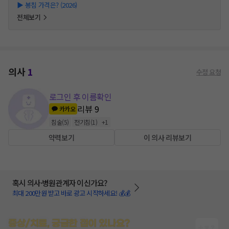
▶
봉침 가격은? (2026)
전체보기
의사
1
수정 요청
로그인 후 이름확인
리뷰
9
카카오
침술
(
5
)
전기침
(
1
)
+
1
약력보기
이 의사 리뷰보기
혹시 의사·병원관계자 이신가요?
최대 200만원 받고 바로 광고 시작하세요! 💰💰
증상/치료, 궁금한 점이 있나요?