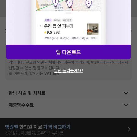
혹시 잘못된 병원정보가 있나요?
모두닥 팀에 알려주세요!
가격표
비급여/급여 진료란?
※
비급여 항목의 경우,
추가비용 등으로 실제 가격과 상이할 수 있으니, 정확
앱 다운로드
한 가격은 해당 의료기관에 직접 문의해주세요.
※
급여 항목의 경우,
건강보험심사평가원
에 고지되어 있는 급여 진료 기준 가
격입니다. (진료와 연관된 복합적인 비용이 추가되어, 병원마다 금액이 다르게
산정될 수 있는 점 참고 바랍니다.)
일단 둘러볼게요!
※ 이벤트가, 할인가는
VAT 포함
한방 시술 및 처치료
제증명수수료
병원별
한의원
치료
가격 비교하기
심평원가, 이벤트가, 모두닥 리뷰가 등