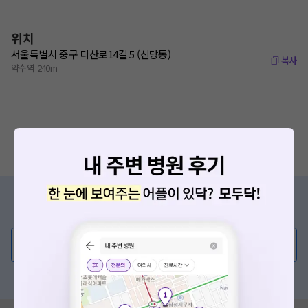
위치
서울특별시 중구 다산로14길 5 (신당동)
복사
약수역 240m
증상/치료, 궁금한 점이 있나요?
의사가 직접 답해드려요!
💬 무엇이든 물어보세요
혹은, 의료상담 서비스에 다양한 게시글 보러가기