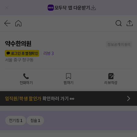
모두닥 앱 다운받기
약수한의원
정보공개 미동의
리뷰
3
로그인 후 별점확인
서울 중구 청구동
전화하기
찜하기
리뷰작성
임직원/학생 할인가
확인하러 가기 👀
전기침
1
침술
1