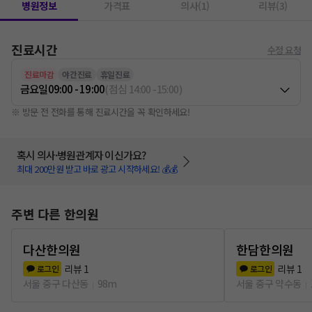
병원정보
가격표
의사(1)
리뷰(3)
진료시간
수정 요청
진료마감
야간진료
휴일진료
금요일
09:00 - 19:00
(
점심
14:00
-
15:00
)
※ 방문 전 전화를 통해 진료시간을 꼭 확인하세요!
혹시 의사·병원관계자 이신가요?
최대 200만원 받고 바로 광고 시작하세요! 💰💰
주변 다른 한의원
다산한의원
한담한의원
리뷰
1
리뷰
1
로그인
로그인
서울 중구 다산동
98m
서울 중구 약수동