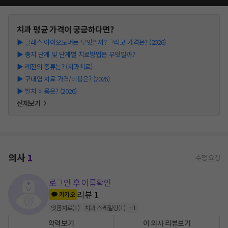
치과
평균 가격이 궁금하다면?
▶
글래스 아이오노머는 무엇일까? 그리고 가격은? (2026)
▶
충치 단계 및 단계별 치료방법은 무엇일까?
▶
레진의 종류는? (치과치료)
▶
구내염 치료 가격/비용은? (2026)
▶
발치 비용은? (2026)
전체보기
의사
1
수정 요청
로그인 후 이름확인
리뷰
1
카카오
잇몸치료
(
1
)
치과 스케일링
(
1
)
+
1
약력보기
이 의사 리뷰보기