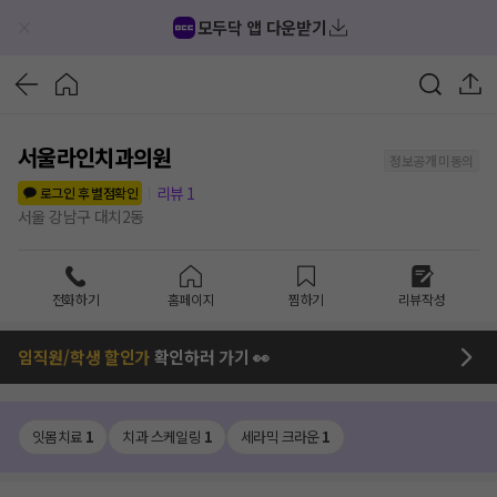
모두닥 앱 다운받기
서울라인치과의원
정보공개 미동의
리뷰
1
로그인 후 별점확인
서울 강남구 대치2동
전화하기
홈페이지
찜하기
리뷰작성
임직원/학생 할인가
확인하러 가기 👀
잇몸치료
1
치과 스케일링
1
세라믹 크라운
1