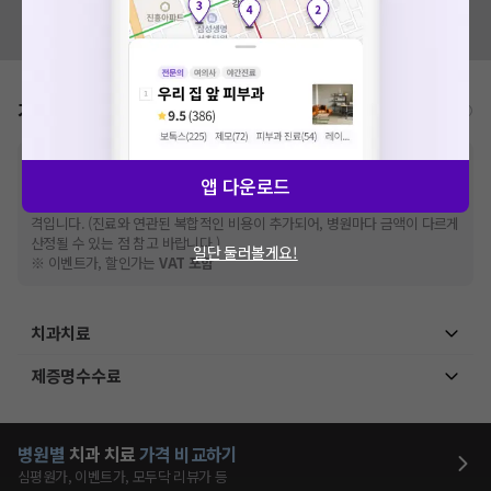
혹시 잘못된 병원정보가 있나요?
모두닥 팀에 알려주세요!
가격표
비급여/급여 진료란?
※
비급여 항목의 경우,
추가비용 등으로 실제 가격과 상이할 수 있으니, 정확
앱 다운로드
한 가격은 해당 의료기관에 직접 문의해주세요.
※
급여 항목의 경우,
건강보험심사평가원
에 고지되어 있는 급여 진료 기준 가
격입니다. (진료와 연관된 복합적인 비용이 추가되어, 병원마다 금액이 다르게
산정될 수 있는 점 참고 바랍니다.)
일단 둘러볼게요!
※ 이벤트가, 할인가는
VAT 포함
치과치료
제증명수수료
병원별
치과
치료
가격 비교하기
심평원가, 이벤트가, 모두닥 리뷰가 등