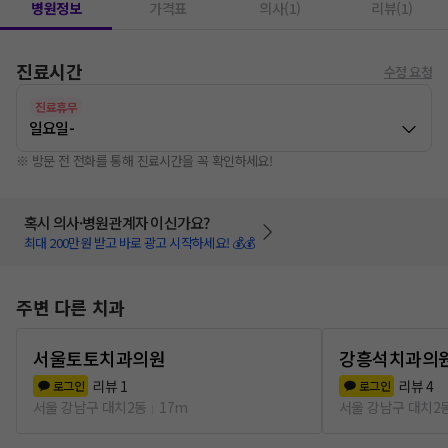
병원정보
가격표
의사(1)
리뷰(1)
진료시간
수정 요청
진료휴무
일요일
-
※ 방문 전 전화를 통해 진료시간을 꼭 확인하세요!
혹시 의사·병원관계자 이신가요?
최대 200만원 받고 바로 광고 시작하세요! 💰💰
주변 다른 치과
서울토토치과의원
강흥석치과의
리뷰
1
리뷰
4
로그인
로그인
서울 강남구 대치2동
17m
서울 강남구 대치2