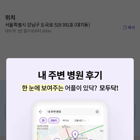
위치
서울특별시 강남구 도곡로 519 301호 (대치동)
복사
대치역 2번 출구로부터 800m
증상/치료, 궁금한 점이 있나요?
의사가 직접 답해드려요!
💬 무엇이든 물어보세요
혹은, 의료상담 서비스에 다양한 게시글 보러가기