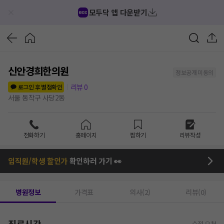
모두닥 앱 다운받기
신안경희한의원
정보공개 미동의
리뷰
0
로그인 후 별점확인
서울 동작구 사당2동
전화하기
홈페이지
찜하기
리뷰작성
임직원/학생 할인가
확인하러 가기 👀
병원정보
가격표
의사(2)
리뷰(0)
진료시간
수정 요청