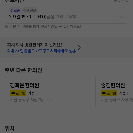
진료중
야간진료
목요일
09:30 - 19:00
(
점심
13:00
-
14:00
)
※ 방문 전 전화를 통해 진료시간을 꼭 확인하세요!
혹시 의사·병원관계자 이신가요?
최대 200만원 받고 바로 광고 시작하세요! 💰💰
주변 다른 한의원
경희은한의원
중경한의원
리뷰
1
리뷰
1
로그인
로그인
서울 동작구 사당2동
0m
서울 동작구 사당2
위치