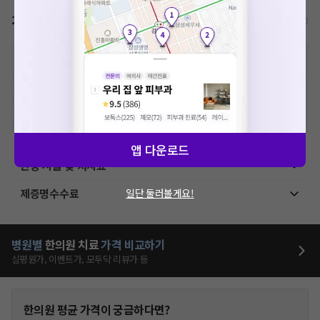
가격표
비급여/급여 진료란?
※
비급여 항목의 경우,
추가비용 등으로 실제 가격과 상이할 수 있으니, 정확
한 가격은 해당 의료기관에 직접 문의해주세요.
※
급여 항목의 경우,
건강보험심사평가원
에 고지되어 있는 급여 진료 기준 가
격입니다. (진료와 연관된 복합적인 비용이 추가되어, 병원마다 금액이 다르게
산정될 수 있는 점 참고 바랍니다.)
※ 이벤트가, 할인가는
VAT 포함
앱 다운로드
한방 시술 및 처치료
제증명수수료
일단 둘러볼게요!
병원별
한의원
치료
가격 비교하기
심평원가, 이벤트가, 모두닥 리뷰가 등
한의원
평균 가격이 궁금하다면?