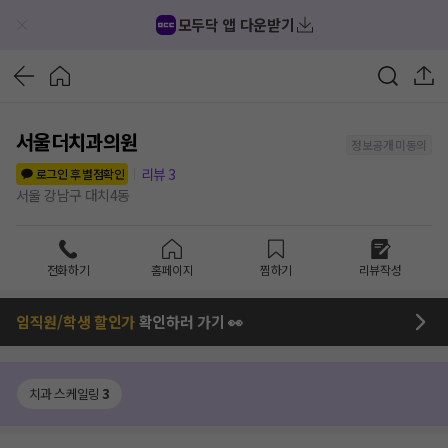
모두닥 앱 다운받기
서울더치과의원
정보공개 미동의
리뷰
3
로그인 후 별점확인
서울 강남구 대치4동
전화하기
홈페이지
찜하기
리뷰작성
임직원/학생 할인가
확인하러 가기 👀
치과 스케일링
3