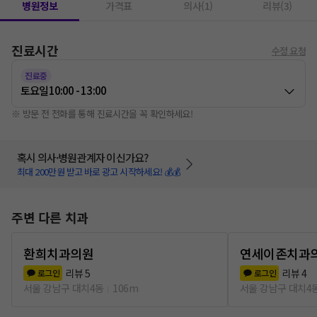
병원정보
가격표
의사(1)
리뷰(3)
진료시간
수정 요청
진료중
토요일
10:00 - 13:00
※ 방문 전 전화를 통해 진료시간을 꼭 확인하세요!
혹시 의사·병원관계자 이신가요?
최대 200만원 받고 바로 광고 시작하세요! 💰💰
주변 다른 치과
환희치과의원
연세이존치과
리뷰
5
리뷰
4
로그인
로그인
서울 강남구 대치4동
106m
서울 강남구 대치4