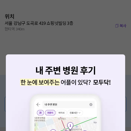
위치
서울 강남구 도곡로 419 쇼핑넷빌딩 3층
복사
한티역 340m
증상/치료, 궁금한 점이 있나요?
의사가 직접 답해드려요!
💬 무엇이든 물어보세요
혹은, 의료상담 서비스에 다양한 게시글 보러가기