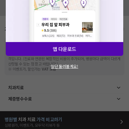
혹시 잘못된 병원정보가 있나요?
모두닥 팀에 알려주세요!
가격표
비급여/급여 진료란?
※
비급여 항목의 경우,
추가비용 등으로 실제 가격과 상이할 수 있으니, 정확
앱 다운로드
한 가격은 해당 의료기관에 직접 문의해주세요.
※
급여 항목의 경우,
건강보험심사평가원
에 고지되어 있는 급여 진료 기준 가
격입니다. (진료와 연관된 복합적인 비용이 추가되어, 병원마다 금액이 다르게
산정될 수 있는 점 참고 바랍니다.)
일단 둘러볼게요!
※ 이벤트가, 할인가는
VAT 포함
치과치료
제증명수수료
병원별
치과
치료
가격 비교하기
심평원가, 이벤트가, 모두닥 리뷰가 등