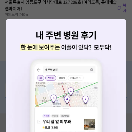
서울특별시 영등포구 의사당대로 127 209호 (여의도동, 롯데캐슬
복
엠파이어)
사
여의도역 240m
증상/치료, 궁금한 점이 있나요?
의사가 직접 답해드려요!
💬 무엇이든 물어보세요
혹은, 의료상담 서비스에 다양한 게시글 보러가기
혹시 잘못된 병원정보가 있나요?
모두닥 팀에 알려주세요!