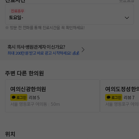
진료휴무
토요일
-
※ 방문 전 전화를 통해 진료시간을 꼭 확인하세요!
혹시 의사·병원관계자 이신가요?
최대 200만원 받고 바로 광고 시작하세요! 💰💰
주변 다른 한의원
여의신광한의원
여의도정성한
리뷰
5
리뷰
7
로그인
로그인
서울 영등포구 여의동
50m
서울 영등포구 여의
위치