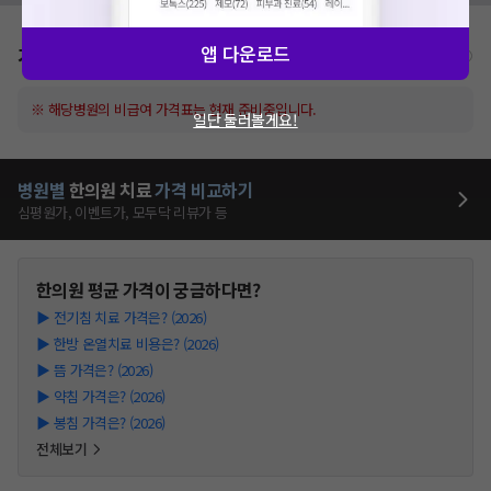
앱 다운로드
가격표
비급여/급여 진료란?
※ 해당병원의 비급여 가격표는 현재 준비중입니다.
일단 둘러볼게요!
병원별
한의원
치료
가격 비교하기
심평원가, 이벤트가, 모두닥 리뷰가 등
한의원
평균 가격이 궁금하다면?
▶
전기침 치료 가격은? (2026)
▶
한방 온열치료 비용은? (2026)
▶
뜸 가격은? (2026)
▶
약침 가격은? (2026)
▶
봉침 가격은? (2026)
전체보기