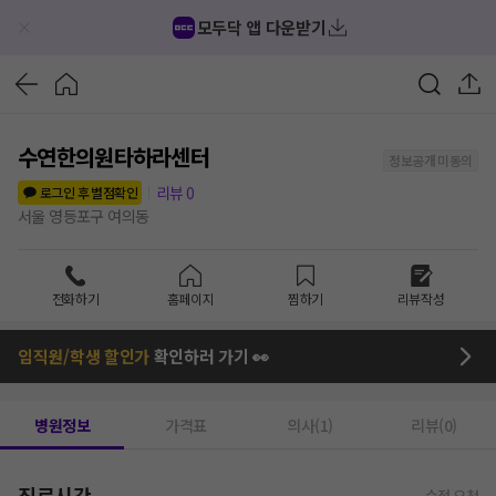
모두닥 앱 다운받기
수연한의원타하라센터
정보공개 미동의
리뷰
0
로그인 후 별점확인
서울 영등포구 여의동
전화하기
홈페이지
찜하기
리뷰작성
임직원/학생 할인가
확인하러 가기 👀
병원정보
가격표
의사(1)
리뷰(0)
진료시간
수정 요청